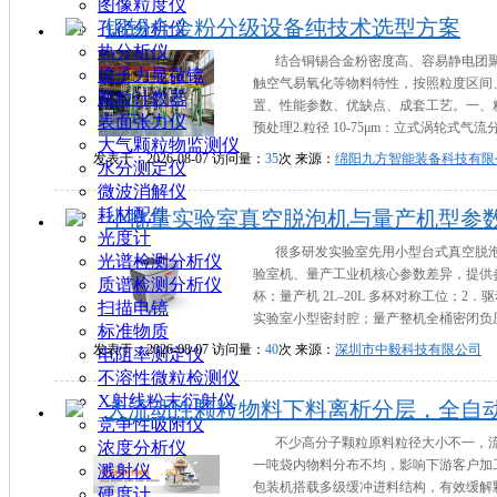
图像粒度仪
铜锡合金粉分级设备纯技术选型方案
孔径分析仪
热分析仪
结合铜锡合金粉密度高、容易静电团
原子力显微镜
触空气易氧化等物料特性，按照粒度区间
颗粒计数器
置、性能参数、优缺点、成套工艺。一、粒
表面张力仪
预处理2.粒径 10‑75μm：立式涡轮式气
大气颗粒物监测仪
发表于：2026-08-07 访问量：
35
次 来源：
绵阳九方智能装备科技有限
水分测定仪
微波消解仪
耗材配件
小批量实验室真空脱泡机与量产机型参
光度计
很多研发实验室先用小型台式真空脱
光谱检测分析仪
验室机、量产工业机核心参数差异，提供参数
质谱检测分析仪
杯；量产机 2L–20L 多杯对称工位；2．驱
扫描电镜
实验室小型密封腔；量产整机全桶密闭负压环
标准物质
发表于：2026-08-07 访问量：
40
次 来源：
深圳市中毅科技有限公司
电阻率测定仪
不溶性微粒检测仪
X射线粉末衍射仪
大流动性颗粒物料下料离析分层，全自
竞争性吸附仪
不少高分子颗粒原料粒径大小不一，
浓度分析仪
一吨袋内物料分布不均，影响下游客户加
溅射仪
包装机搭载多级缓冲进料结构，有效缓解
硬度计