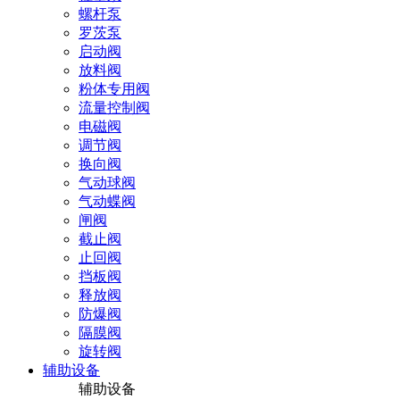
螺杆泵
罗茨泵
启动阀
放料阀
粉体专用阀
流量控制阀
电磁阀
调节阀
换向阀
气动球阀
气动蝶阀
闸阀
截止阀
止回阀
挡板阀
释放阀
防爆阀
隔膜阀
旋转阀
辅助设备
辅助设备