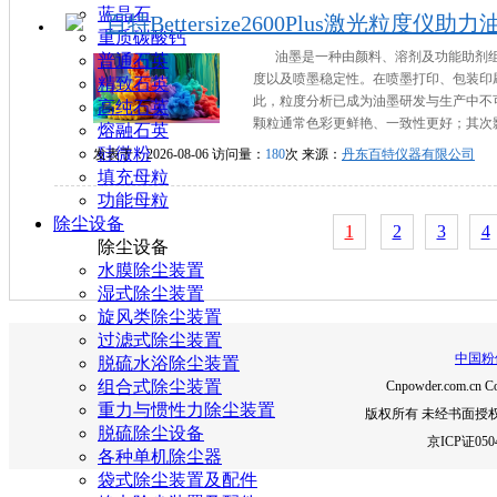
蓝晶石
百特Bettersize2600Plus激光粒度
重质碳酸钙
油墨是一种由颜料、溶剂及功能助剂
普通石英
度以及喷墨稳定性。在喷墨打印、包装印
精致石英
此，粒度分析已成为油墨研发与生产中不
高纯石英
颗粒通常色彩更鲜艳、一致性更好；其次影响遮
熔融石英
硅微粉
发表于：2026-08-06 访问量：
180
次 来源：
丹东百特仪器有限公司
填充母粒
功能母粒
除尘设备
1
2
3
4
除尘设备
水膜除尘装置
湿式除尘装置
旋风类除尘装置
过滤式除尘装置
中国粉
脱硫水浴除尘装置
组合式除尘装置
Cnpowder.com.cn Co
重力与惯性力除尘装置
版权所有 未经书面授
脱硫除尘设备
京ICP证050
各种单机除尘器
袋式除尘装置及配件