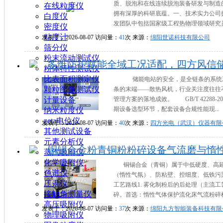
质、脱泡和在线连续脱泡装备研发与制造
在线粒度仪
拥有深厚的科研底蕴。一、技术实力公司
白度仪
发团队中包括国家级工程热物理领域研究员
密度仪
粘度计
发表于：2026-08-07 访问量：
41
次 来源：
绵阳世诺科技有限公司
筛分仪
粉末流动测试仪
多维防护赋能全域工况适配，四方风信
粉体特性测试仪
比表面积测定仪
储能电站的安全，是全链条的系统工
颗粒图像测试仪
条的末端——散热风机，行业关注度往往
计量设备
管理方案的落地成效。 GB/T 4228
期设备选型环节，配套设备合规性能现...
纳米粒度仪
zeta电位仪
发表于：2026-08-07 访问量：
40
次 来源：
四方光电（武汉）仪器有限
其他测试设备
元素分析仪
铜锡合金粉青铜粉粉碎设备气流磨与惰
蒸汽吸附仪
化学吸附仪
铜锡合金（青铜）属于中低硬度、高
色谱仪
（惰性气氛）、防粘壁、控细度、低铁污
压汞仪
工艺路线1. 雾化制粉后的后处理（主流工
接触角测量仪
碎。首选：惰性气体保护流化床气流粉碎机备选
高压吸附仪
发表于：2026-08-07 访问量：
37
次 来源：
绵阳九方智能装备科技有限
物理吸附仪