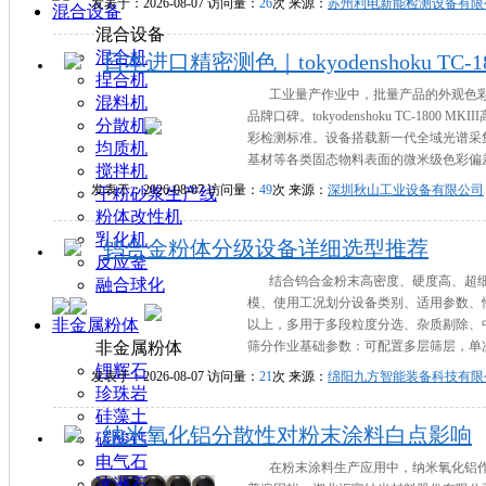
发表于：2026-08-07 访问量：
26
次 来源：
苏州利电新能检测设备有限
混合设备
混合设备
混合机
日本进口精密测色｜tokyodenshoku TC
捏合机
工业量产作业中，批量产品的外观色
混料机
品牌口碑。tokyodenshoku TC-
分散机
彩检测标准。设备搭载新一代全域光谱采
均质机
基材等各类固态物料表面的微米级色彩偏差
搅拌机
发表于：2026-08-07 访问量：
49
次 来源：
深圳秋山工业设备有限公司
干粉砂浆生产线
粉体改性机
乳化机
钨合金粉体分级设备详细选型推荐
反应釜
结合钨合金粉末高密度、硬度高、超
融合球化
模、使用工况划分设备类别、适用参数、性
非金属粉体
以上，多用于多段粒度分选、杂质剔除、中
非金属粉体
筛分作业基础参数：可配置多层筛层，单次
锂辉石
发表于：2026-08-07 访问量：
21
次 来源：
绵阳九方智能装备科技有限
珍珠岩
硅藻土
纳米氧化铝分散性对粉末涂料白点影响
碳酸钙
电气石
在粉末涂料生产应用中，纳米氧化铝
冰洲石