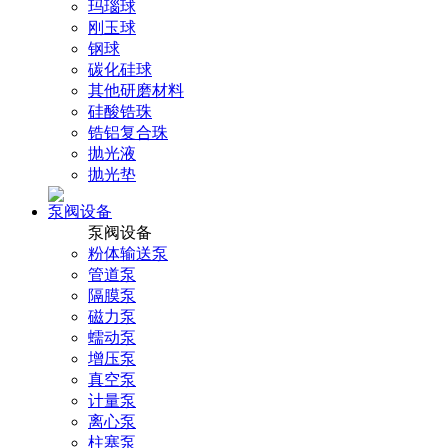
玛瑙球
刚玉球
钢球
碳化硅球
其他研磨材料
硅酸锆珠
锆铝复合珠
抛光液
抛光垫
泵阀设备
泵阀设备
粉体输送泵
管道泵
隔膜泵
磁力泵
蠕动泵
增压泵
真空泵
计量泵
离心泵
柱塞泵