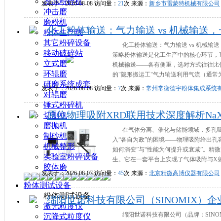
冷冻粉碎机
发表于：2026-08-08 访问量：
21
次 来源：
新乡市雷蒙特机械有限公司
冲击磨
磨粉机
化工粉体输送：气力输送 vs 机械输送
粉体生产线
其它粉碎设备
化工粉体输送：气力输送 vs 机械输
移动破碎站
策略粉体输送是化工生产中的核心环节，
立式磨
机械输送——各有侧重，选对方式往往比
环辊磨
的"隐形搬运工"气力输送利用气流（通常为
研磨系统成套
发表于：2026-08-08 访问量：
7
次 来源：
常州常衡德宇粉体集成系统
对辊磨
锤式粉碎机
原位物理吸附XRD联用技术深度解析Na
切割机
磨抛机
在气体分离、催化与储能领域，多孔
制砂机
入“各自为政”的困境——物理吸附给出孔
机械整形
如何演变”与“性能为何提升或衰减”。精微
实验室粉碎设备
生。它在一套平台上实现了气体吸附与X射
胶体磨
发表于：2026-08-07 访问量：
45
次 来源：
北京精微高博仪器有限公司
粉体测试设备
粉体测试设备
绵阳世诺科技有限公司（SINOMIX）企
激光粒度仪
绵阳世诺科技有限公司（品牌：SINO
沉降式粒度仪