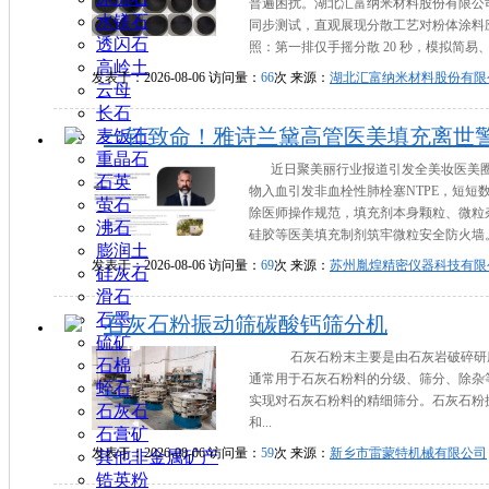
普遍困扰。湖北汇富纳米材料股份有限公司
水镁石
同步测试，直观展现分散工艺对粉体涂料
透闪石
照：第一排仅手摇分散 20 秒，模拟简易
高岭土
发表于：2026-08-06 访问量：
66
次 来源：
湖北汇富纳米材料股份有限
云母
长石
一针致命！雅诗兰黛高管医美填充离世
麦饭石
重晶石
近日聚美丽行业报道引发全美妆医美圈震
石英
物入血引发非血栓性肺栓塞NTPE，短
萤石
除医师操作规范，填充剂本身颗粒、微粒
沸石
硅胶等医美填充制剂筑牢微粒安全防火墙。资
膨润土
发表于：2026-08-06 访问量：
69
次 来源：
苏州胤煌精密仪器科技有限
硅灰石
滑石
石墨
石灰石粉振动筛碳酸钙筛分机
硫矿
石灰石粉末‌主要是由石灰岩破碎研
石棉
通常用于石灰石粉料的分级、筛分、除杂
蛭石
实现对石灰石粉料的精细筛分。石灰石粉
石灰石
和...
石膏矿
发表于：2026-08-06 访问量：
59
次 来源：
新乡市雷蒙特机械有限公司
其他非金属矿产
锆英粉