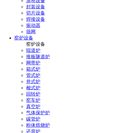
涂布设备
封装设备
切片设备
焊接设备
振动器
筛网
窑炉设备
窑炉设备
辊道炉
推板隧道炉
网带炉
箱式炉
管式炉
井式炉
梭式炉
回转炉
窑车炉
真空炉
气体保护炉
碳管炉
粉体焙烧炉
还原炉