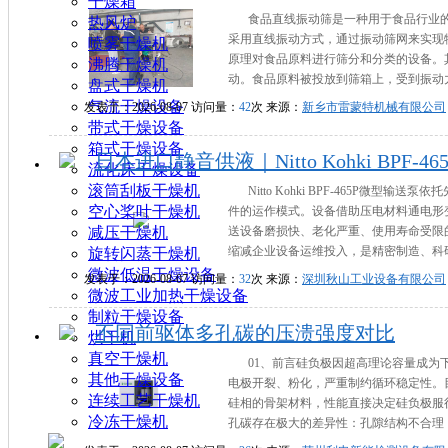
干燥箱
食品直线振动筛是一种用于食品行业
热风炉
采用直线振动方式，通过振动筛网来实现
喷雾干燥机
原理对食品原料进行筛分和分类的设备。
沸腾干燥机
动。食品原料被投放到筛箱上，受到振动力
盘式干燥机
气流干燥设备
发表于：2026-08-07 访问量：
42
次 来源：
新乡市雷蒙特机械有限公司
带式干燥设备
箱式干燥设备
日本进口静音供液｜Nitto Kohki BPF
流化床干燥设备
滚筒刮板干燥机
Nitto Kohki BPF-465P
空心桨叶干燥机
件的运作模式。设备借助压电材料通电形
减压干燥机
送设备磨损快、老化严重、使用寿命受限
缩减企业设备运维投入，是精密制造、科研
旋转闪蒸干燥机
微波低温干燥设备
发表于：2026-08-07 访问量：
32
次 来源：
深圳秋山工业设备有限公司
微波工业加热干燥设备
制粒干燥设备
不同前驱体多孔碳的压溃强度对比
烘干机
真空干燥机
01、前言硅负极因超高理论容量成为
其他干燥设备
电极开裂、粉化，严重制约循环稳定性。
连续工艺干燥机
硅相的骨架材料，性能直接决定硅负极服
冷冻干燥机
孔碳存在极大的差异性：孔隙结构不合理（