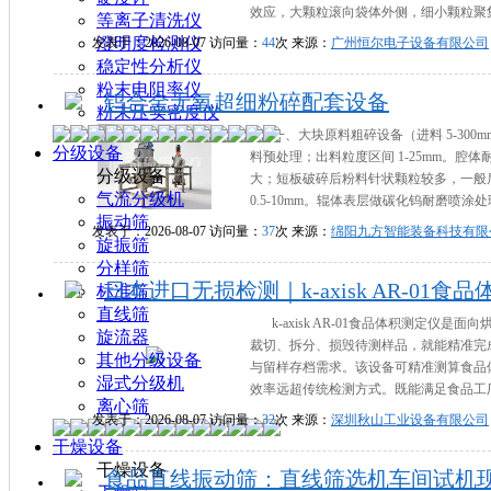
效应，大颗粒滚向袋体外侧，细小颗粒聚集
等离子清洗仪
澄明度检测仪
发表于：2026-08-07 访问量：
44
次 来源：
广州恒尔电子设备有限公司
稳定性分析仪
粉末电阻率仪
钨合金无氧超细粉碎配套设备
粉末压实密度仪
一、大块原料粗碎设备（进料 5‑300
分级设备
料预处理；出料粒度区间 1‑25mm。
分级设备
大；短板破碎后粉料针状颗粒较多，一般后
气流分级机
0.5‑10mm。辊体表层做碳化钨耐磨喷涂
振动筛
发表于：2026-08-07 访问量：
37
次 来源：
绵阳九方智能装备科技有限
旋振筛
分样筛
日本进口无损检测｜k-axisk AR-01
标准筛
直线筛
k-axisk AR-01食品体积测
旋流器
裁切、拆分、损毁待测样品，就能精准完
其他分级设备
与留样存档需求。该设备可精准测算食品
湿式分级机
效率远超传统检测方式。既能满足食品工厂
离心筛
发表于：2026-08-07 访问量：
32
次 来源：
深圳秋山工业设备有限公司
干燥设备
干燥设备
食品直线振动筛：直线筛选机车间试机