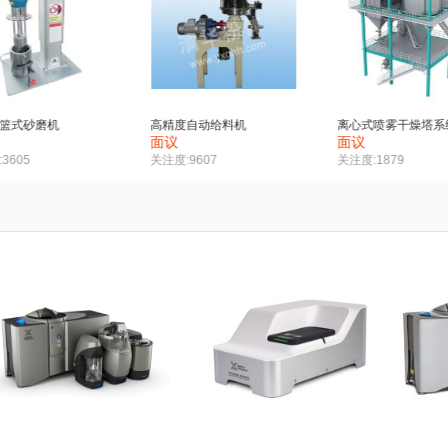
机
离心式喷雾干燥塔系统
50K化肥颗粒包装秤单元 -有机肥颗粒高速1300包/小时
面议
面议
关注度:1879
关注度:1906