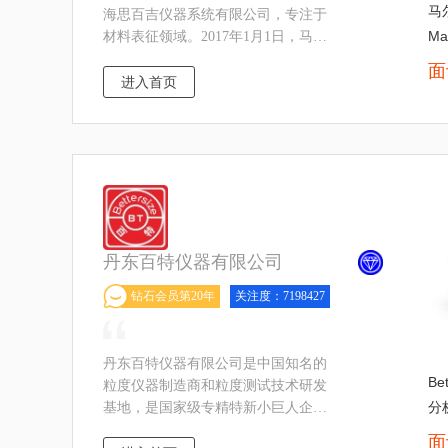
马
海思百吉仪器系统有限公司，专注于
Ma
材料表征领域。2017年1月1日，马尔
文仪器（Malvern）和帕纳科
面
（PANalytical）合并，新公司命名为
进入首页
马尔文帕纳科公司，归属
丹东百特仪器有限公司
钻石会员第20年
关注度：7198427
丹东百特仪器有限公司是中国知名的
Be
粒度仪器制造商和粒度测试技术研发
分
基地，是国家级专精特新小巨人企
业，国家高新技术企业，辽宁省软件
面