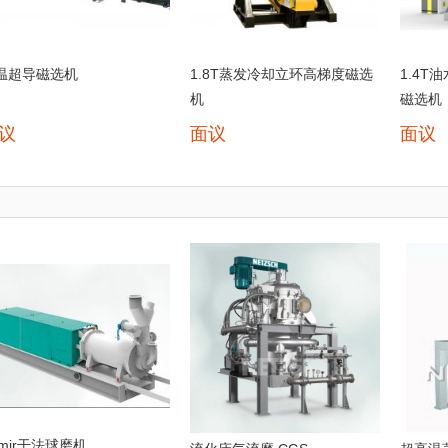
温超导磁选机
1.8T蒸发冷却立环高梯度磁选
1.4
机
磁选机
议
面议
面议
amir干法球磨机