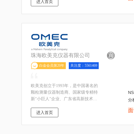
企业、辽宁省守合同重信誉企业、中
进入首页
国颗粒学会常务理事单位和测试专业
委员会副主
珠海欧美克仪器有限公司
白金会员第20年
关注度：5561469
欧美克创立于1993年，是中国著名的
颗粒测量仪器制造商、国家级专精特
NS
新“小巨人”企业、广东省高新技术企
分
业及广东省粒度粒形分析仪器工程技
面
术研究中心，具有深厚的测量理论研
进入首页
究功底和活跃的技术创新能力，取得
多