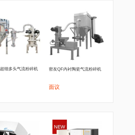
F超细多头气流粉碎机
密友QF内衬陶瓷气流粉碎机
面议