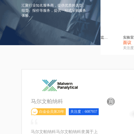
汇聚行业知名服务商，提供优质的选型、
组货、报价等服务，提供一站式采购服务
体验。
SemiChem 在线浓度监测仪
实验室篮式砂磨机
高精度自动给料
议
面议
面议
度:9088
关注度:3605
关注度:9607
马尔文帕纳科
白金会员第20年
关注度：6087937
马尔文帕纳科马尔文帕纳科隶属于上