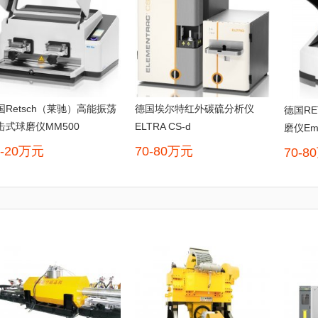
国Retsch（莱驰）高能振荡
德国埃尔特红外碳硫分析仪
德国R
击式球磨仪MM500
ELTRA CS-d
磨仪Em
0-20万元
70-80万元
70-8