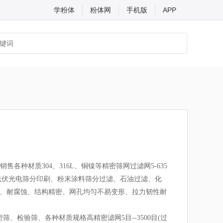
学粉体
粉体网
手机版
APP
种材质304、316L、铜镍等精密筛网过滤网5-635
阳能光伏光电筛分印刷、粉末涂料筛分过滤、石油过滤、化
、耐腐蚀、结构精密、网孔均匀不易变形、拉力韧性耐
型筛、检验筛、各种材质规格高精密滤网5目--3500目(过