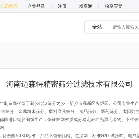
忘记密码
企业登录
注册
粉享通
粉享买卖
全站
河南迈森特精密筛分过滤技术有限公司
制造商坐落于新乡过滤筛分之乡---新乡市高新区火炬园。公司专业生产销售各
电池材料粉末筛分、金属粉末筛分、磨料磨具筛分、食品筛分、医药筛分、太
德国进口钢筘编织生产，保证筛网材质成分稳定表面光滑无杂物、不生锈
网。
生产，符合国际ISO标准：产品不锈钢筛网、过滤网、标准Ø200试验筛、电成