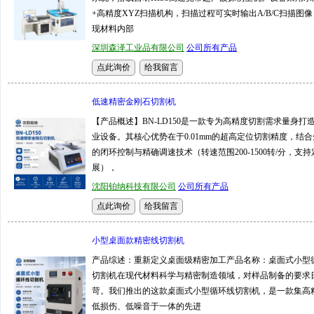
+高精度XYZ扫描机构，扫描过程可实时输出A/B/C扫描图
现材料内部
深圳森泽工业品有限公司
公司所有产品
低速精密金刚石切割机
【产品概述】BN-LD150是一款专为高精度切割需求量身打
业设备。其核心优势在于0.01mm的超高定位切割精度，结
的闭环控制与精确调速技术（转速范围200-1500转/分，支
展），
沈阳铂纳科技有限公司
公司所有产品
小型桌面款精密线切割机
产品综述：重新定义桌面级精密加工产品名称：桌面式小型
切割机在现代材料科学与精密制造领域，对样品制备的要求
苛。我们推出的这款桌面式小型循环线切割机，是一款集高
低损伤、低噪音于一体的先进