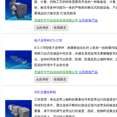
煤、计量、控制工艺的特殊需要而开发的一种集输送、计量
制、耐压等多种功能为一体的严格密封耐压式给煤设备。产
重视品控力臻完美·打造高精准
无锡市可竹自动化科技有限公司
公司所有产品
电子皮带秤ICS-17B
ICS-17B型电子皮带秤：称重桥架在杠杆上装有一组称重托
用两只拉式传感器中间支承，外侧支承则采用无摩擦橡胶耳
点，这种封闭装置可以防震、防潮、防腐及防止物料堆积，
恶劣的环境中不会发生使
无锡市可竹自动化科技有限公司
公司所有产品
JGC定量给料机
工作原理：来自皮带上物料的重量信号和皮带运行的速度信
同传到仪表中。通过连续不断的比较设定值与皮带实际输送
重量，来不停的调节皮带运行的速度，因此，使物料流量总
在设定值上。产品特点重视品