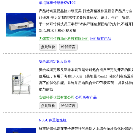
单点称重传感器KW102
产品特点重视品控力臻完美·打造高精准称重设备产品尺寸自
计研发·满足定制需求技术参数集研发、设计、生产、安装、
于一体可竹科技员工奉行“求实严谨创新团结”的方针,不断开
新,以技术为核心,视质量
无锡市可竹自动化科技有限公司
公司所有产品
氨合成固定床反应器
氨合成固定床反应器本装置是针对氨合成反应定制开发的固
价系统，专用于考察10-50目（装填量<5mL）催化剂在高温
况下的催化性能。系统采用哈氏合金C276反应管，具备优异
脆与耐氨
安徽科幂仪器有限公司
公司所有产品
NJGC称重给煤机
称重给煤机是在电子皮带秤的基础之上结合循环流化床锅炉