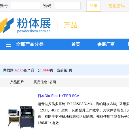
账号
密码
忘记密码
产品
全部产品分类
首页
参展厂商
共找到
362865
条产品，分
18144
页，当前第
1
页
产品图片
展品信息+公司
日本Dia‑Elec HYPER SCA
超音波探伤多系统HYPERSCAN-M4（海帕斯坎-M4）采用
（2CH、4CH）架构，从而提升工作效率。其软件功能也十
善，有助于更准确地检测和识别缺陷。规格使用可能探触子
150MHｚ有效