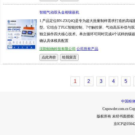
智能气动双头金相镶嵌机
1.产品定位BN-ZXQ4Q是专为超大批量制样需求打造的高端
型。它结合了PLC智能控制、7寸触控屏、气动高压补偿与
独立操作四大核心技术。单次循环可同时完成4个试样的镶
确认具体模具配置
沈阳铂纳科技有限公司
公司所有产品
1
2
3
4
5
中国粉
Cnpowder.com.cn Copy
版权所有 未经书面授
京ICP证0504
页