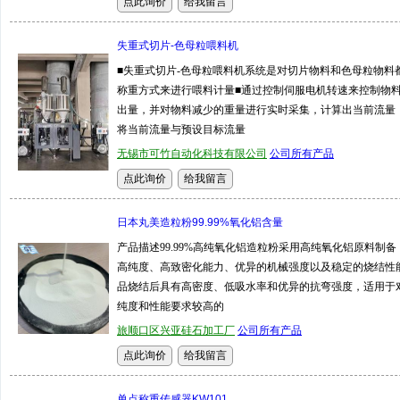
失重式切片-色母粒喂料机
■失重式切片-色母粒喂料机系统是对切片物料和色母粒物料
称重方式来进行喂料计量■通过控制伺服电机转速来控制物
出量，并对物料减少的重量进行实时采集，计算出当前流量
将当前流量与预设目标流量
无锡市可竹自动化科技有限公司
公司所有产品
日本丸美造粒粉99.99%氧化铝含量
产品描述99.99%高纯氧化铝造粒粉采用高纯氧化铝原料制备
高纯度、高致密化能力、优异的机械强度以及稳定的烧结性
品烧结后具有高密度、低吸水率和优异的抗弯强度，适用于
纯度和性能要求较高的
旅顺口区兴亚硅石加工厂
公司所有产品
单点称重传感器KW101