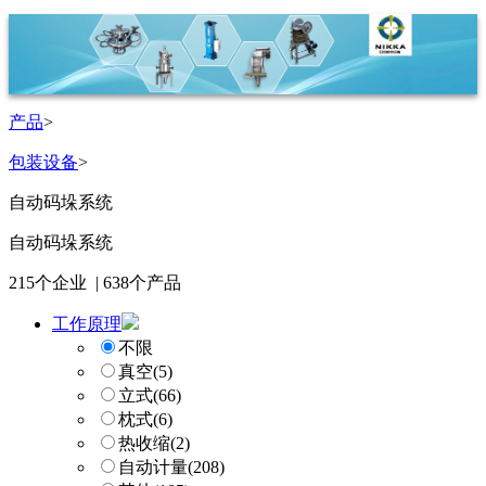
产品
>
包装设备
>
自动码垛系统
自动码垛系统
215
个企业 |
638
个产品
工作原理
不限
真空
(5)
立式
(66)
枕式
(6)
热收缩
(2)
自动计量
(208)