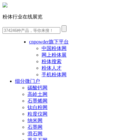
粉体行业在线展览
cnpowder旗下平台
中国粉体网
网上粉体展
粉体搜索
粉体人才
手机粉体网
细分微门户
碳酸钙网
高岭土网
石墨烯网
钛白粉网
粒度仪网
纳米网
石墨网
滑石网