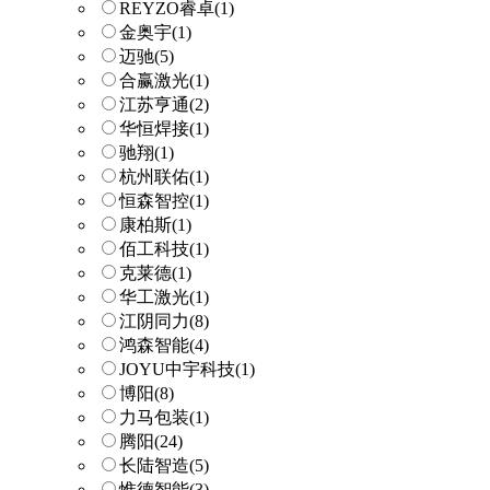
REYZO睿卓
(1)
金奥宇
(1)
迈驰
(5)
合赢激光
(1)
江苏亨通
(2)
华恒焊接
(1)
驰翔
(1)
杭州联佑
(1)
恒森智控
(1)
康柏斯
(1)
佰工科技
(1)
克莱德
(1)
华工激光
(1)
江阴同力
(8)
鸿森智能
(4)
JOYU中宇科技
(1)
博阳
(8)
力马包装
(1)
腾阳
(24)
长陆智造
(5)
惟德智能
(3)