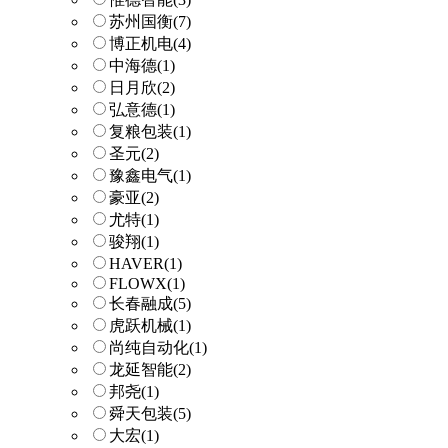
苏州国衡
(7)
博正机电
(4)
中海德
(1)
日月欣
(2)
弘意德
(1)
复粮包装
(1)
圣元
(2)
豫鑫电气
(1)
豪亚
(2)
尤特
(1)
骏翔
(1)
HAVER
(1)
FLOWX
(1)
长春融成
(5)
虎跃机械
(1)
尚纯自动化
(1)
龙延智能
(2)
邦尧
(1)
舜天包装
(5)
大宏
(1)