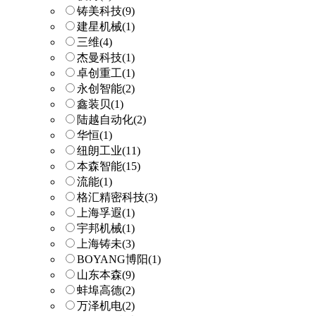
铸美科技
(9)
建星机械
(1)
三维
(4)
杰曼科技
(1)
卓创重工
(1)
永创智能
(2)
鑫装贝
(1)
陆越自动化
(2)
华恒
(1)
纽朗工业
(11)
本森智能
(15)
流能
(1)
格汇精密科技
(3)
上海孚遐
(1)
宇邦机械
(1)
上海铸未
(3)
BOYANG博阳
(1)
山东本森
(9)
蚌埠高德
(2)
万泽机电
(2)