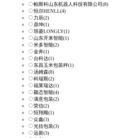
帕斯科山东机器人科技有限公司
(8)
恒尔HENLL
(4)
力辰
(2)
鼎坤
(1)
琅菱LONGLY
(1)
山东开来智能
(1)
米多智能
(2)
金奔
(1)
台科达
(1)
东昌玉米包装秤
(1)
汤姆森
(8)
科瑞斯
(2)
福莱瑞达
(1)
颖态智能
(4)
满意包装
(2)
荣信
(2)
恒翔顺
(1)
众鑫
(3)
光括包装
(3)
远新
(3)