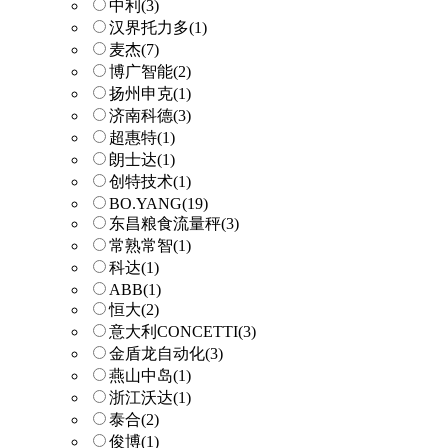
中利
(3)
汉界托力多
(1)
麦杰
(7)
博广智能
(2)
扬州申克
(1)
济南科德
(3)
超惠特
(1)
朗士达
(1)
创特技术
(1)
BO.YANG
(19)
东昌粮食流量秤
(3)
常熟常智
(1)
科达
(1)
ABB
(1)
恒大
(2)
意大利CONCETTI
(3)
金盾龙自动化
(3)
燕山中岛
(1)
浙江沃达
(1)
泰合
(2)
俊博
(1)