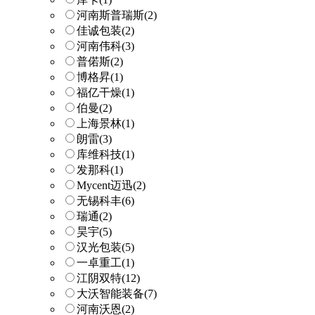
河南斯普瑞斯
(2)
佳诚包装
(2)
河南伟科
(3)
普偌斯
(2)
博格昇
(1)
福亿干燥
(1)
伯曼
(2)
上海景林
(1)
朗雷
(3)
库维科技
(1)
发那科
(1)
Mycent迈迅
(2)
无锡科丰
(6)
瑞通
(2)
昊宇
(5)
汉光包装
(5)
一卓重工
(1)
江阴双特
(12)
大沃智能装备
(7)
河南沃恩
(2)