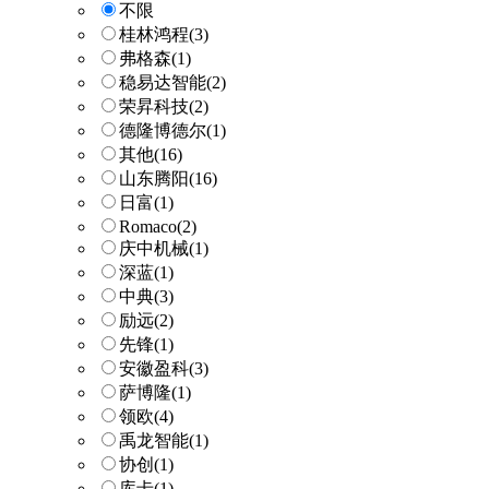
不限
桂林鸿程
(3)
弗格森
(1)
稳易达智能
(2)
荣昇科技
(2)
德隆博德尔
(1)
其他
(16)
山东腾阳
(16)
日富
(1)
Romaco
(2)
庆中机械
(1)
深蓝
(1)
中典
(3)
励远
(2)
先锋
(1)
安徽盈科
(3)
萨博隆
(1)
领欧
(4)
禹龙智能
(1)
协创
(1)
库卡
(1)