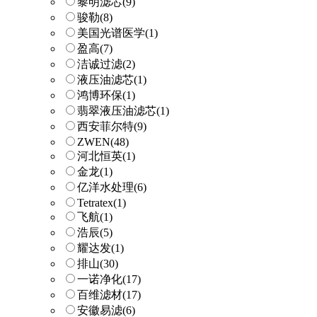
黎明滤芯
(9)
骏勒
(8)
美国光谱医学
(1)
盈高
(7)
洁诚过滤
(2)
液压油滤芯
(1)
鸿博环保
(1)
翡翠液压油滤芯
(1)
西安菲尔特
(9)
ZWEN
(48)
河北恒英
(1)
金龙
(1)
亿洋水处理
(6)
Tetratex
(1)
飞航
(1)
浩辰
(5)
耀达发
(1)
排山
(30)
一诺净化
(17)
百维滤材
(17)
安徽易滤
(6)