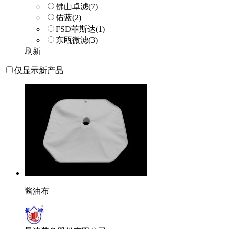
佛山卓滤
(7)
佑蓝
(2)
FSD菲斯达
(1)
东瓯微滤
(3)
刷新
仅显示新产品
酱油布