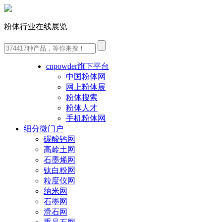
粉体行业在线展览
cnpowder旗下平台
中国粉体网
网上粉体展
粉体搜索
粉体人才
手机粉体网
细分微门户
碳酸钙网
高岭土网
石墨烯网
钛白粉网
粒度仪网
纳米网
石墨网
滑石网