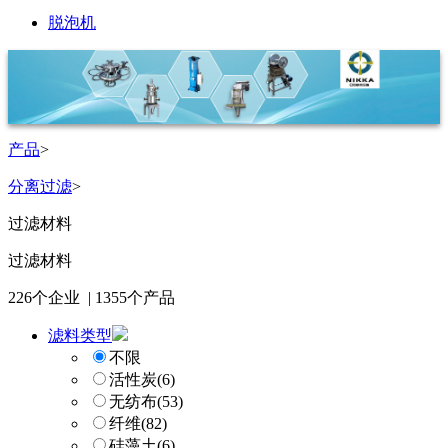
脱泡机
产品
>
分离过滤
>
过滤材料
过滤材料
226
个企业 |
1355
个产品
滤料类型
不限
活性炭
(6)
无纺布
(53)
纤维
(82)
硅藻土
(6)