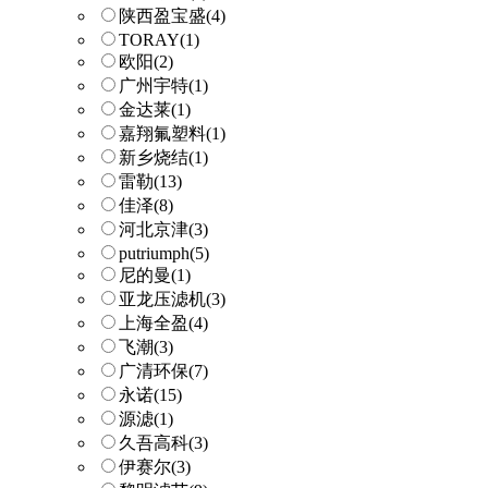
陕西盈宝盛
(4)
TORAY
(1)
欧阳
(2)
广州宇特
(1)
金达莱
(1)
嘉翔氟塑料
(1)
新乡烧结
(1)
雷勒
(13)
佳泽
(8)
河北京津
(3)
putriumph
(5)
尼的曼
(1)
亚龙压滤机
(3)
上海全盈
(4)
飞潮
(3)
广清环保
(7)
永诺
(15)
源滤
(1)
久吾高科
(3)
伊赛尔
(3)