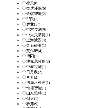
禄景
(8)
益达环保
(6)
金骐智能
(2)
邵氏
(1)
辉龙
(17)
申本过滤
(9)
中大贝莱特
(1)
上海滤盈
(4)
金石砂业
(1)
艾尔诺
(4)
博阳
(1)
澳氟尼环保
(3)
中泰过滤
(1)
日月欣
(2)
阜升
(2)
四海水处理
(1)
惟德智能
(1)
山东雅特
(1)
创兴
(1)
赛弗
(9)