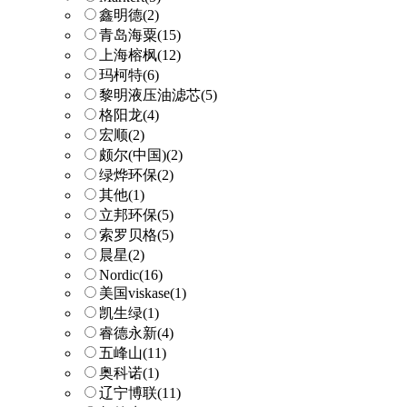
鑫明德
(2)
青岛海粟
(15)
上海榕枫
(12)
玛柯特
(6)
黎明液压油滤芯
(5)
格阳龙
(4)
宏顺
(2)
颇尔(中国)
(2)
绿烨环保
(2)
其他
(1)
立邦环保
(5)
索罗贝格
(5)
晨星
(2)
Nordic
(16)
美国viskase
(1)
凯生绿
(1)
睿德永新
(4)
五峰山
(11)
奥科诺
(1)
辽宁博联
(11)