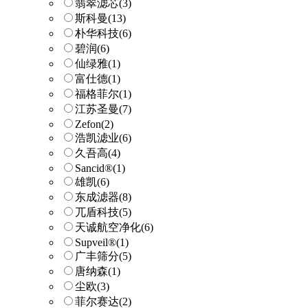
翡翠滤芯
(3)
斯科曼
(13)
朴华科技
(6)
碧润
(6)
仙绿雅
(1)
富仕德
(1)
福格菲尔
(1)
江苏圣曼
(7)
Zefon
(2)
浩凯滤业
(6)
久吾高
(4)
Sancid®
(1)
雄凯
(6)
东成滤器
(8)
兀盾科技
(5)
天诚航空净化
(6)
Supveil®
(1)
广丰筛分
(5)
唐纳森
(1)
尘欧
(3)
菲尔赛达
(2)