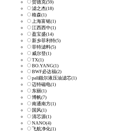
贺德克
(59)
滤之杰
(18)
格森
(1)
上海富铭
(1)
江西西中
(1)
盈宝盛
(14)
新乡菲利特
(5)
菲特滤料
(5)
威尔登
(1)
TX
(1)
BO.YANG
(1)
BWF必达福
(2)
pall颇尔液压油滤芯
(1)
迈特磁电
(1)
东丽
(1)
博帆
(7)
南通南方
(1)
国风
(1)
清芯源
(1)
NANO
(4)
飞航净化
(1)