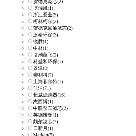
贺德克滤芯
(2)
博瑞凯
(1)
浙江爱业
(5)
柯林柯尔
(2)
贺德克回油滤芯
(2)
泛泰环保
(3)
锐胜
(1)
中材
(1)
引潮蕴飞
(2)
科盛和环保
(1)
景津
(8)
赛利科
(7)
上海菲尔特
(1)
佳洁
(71)
长威滤清器
(16)
杰西博
(1)
中联泵车滤芯
(2)
英德诺曼
(1)
颇尔滤芯
(2)
日新月
(1)
Markert
(5)