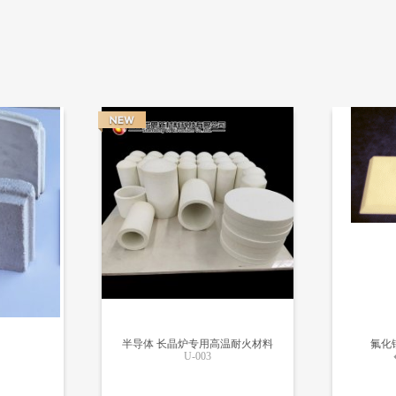
半导体 长晶炉专用高温耐火材料
氟化
U-003