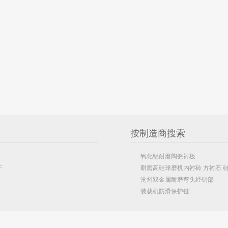
按制造商搜索
氧化铝耐磨陶瓷衬板
产
耐磨高硅球磨机内衬砖 方衬石 硅
沧州双金属耐磨弯头经销部
装载机防滑保护链