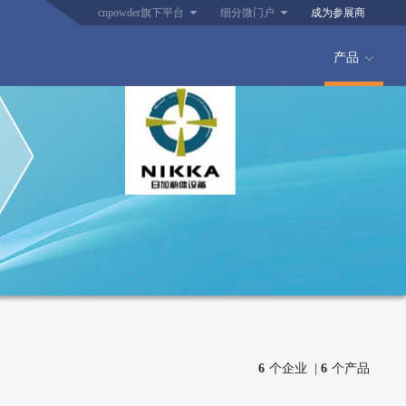
cnpowder旗下平台
细分微门户
成为参展商
产品
6
个企业 |
6
个产品