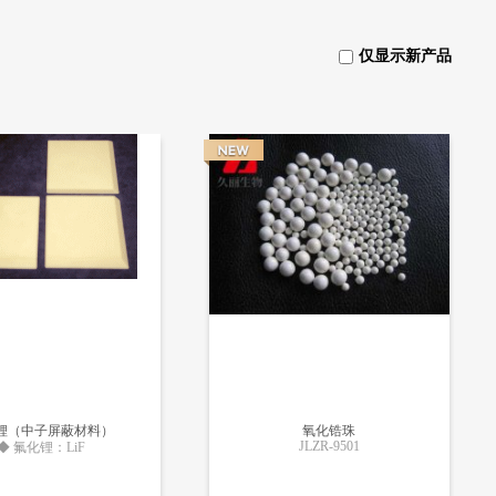
仅显示新产品
锂（中子屏蔽材料）
氧化锆珠
JLZR-9501
◆ 氟化锂：LiF