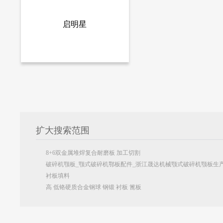
启明星
氧化锆砖 球磨机内衬 耐磨氧化锆砖
5416
扩大搜索范围
8+6双金属堆焊复合耐磨板 加工切割
破碎机颚板_颚式破碎机鄂板配件_浙江晟达机械颚式破碎机颚板生
衬板填料
高 低铬硬质合金钢球 钢锻 衬板 篦板