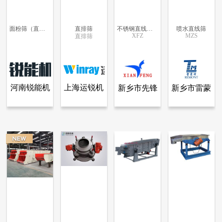
面粉筛（直排筛）
直排筛
不锈钢直线筛先锋碳素长方形单层多层直线振动筛粉机筛分机厂
喷水直线筛
XFZ
MZS
直排筛
更多信息
更多信息
更多信息
更多信息
河南锐能机
上海运锐机
新乡市先锋
新乡市雷蒙
查看全部产品
查看全部产品
查看全部产品
查看全部产品
河南锐能机械设备有限公司
上海运锐机电设备工程技术有限公司
新乡市先锋振动机械有限公司
新乡市雷蒙特机械有限公司
械设备有限
电设备工程
振动机械有
特机械有限
面粉筛（直排筛）
直排筛
不锈钢直线筛先锋碳素长方形单层多层直线振动筛粉机筛分机厂
喷水直线筛
公司
技术有限公
限公司
公司
6757
1579
6660
5764
司