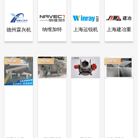
纳维加特
上海运锐机
上海建冶重
德州霖兴机
查看全部产品
查看全部产品
查看全部产品
查看全部产品
德州霖兴机电科技有限公司
纳维加特（上海）筛分技术有限公司
上海运锐机电设备工程技术有限公司
上海建冶重工机械有限公司
（上海）筛
电设备工程
工机械有限
电科技有限
LS-直排振动筛YSS-600
NCS系列直排筛
直线筛
YK2160大型直线振动筛
分技术有限
技术有限公
公司
公司
3666
8841
2172
7812
公司
司