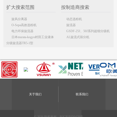
扩大搜索范围
按制造商搜索
旋风分离器
动态选粉机
O-Sepa高效选粉机
旋流器
电力环保旋流器
GSDF-25J、50J系列超细分级机
日本murata-kogyo村田工业液体
AL旋流式筛分机
分级旋流器TR5-1型
关于我们
联系我们
© 2026 版权所有 -
京ICP证050428号