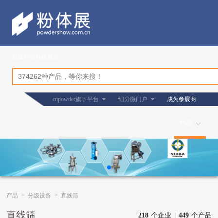
粉体行业在线展览
cnpowder旗下平台
细分微门户
成为参展商
产品
>
>
产品
分级设备
直线筛
直线筛
218
个企业 |
449
个产品