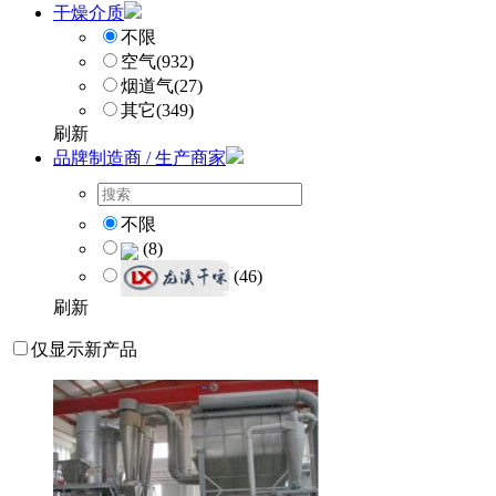
干燥介质
不限
空气
(932)
烟道气
(27)
其它
(349)
刷新
品牌制造商 / 生产商家
不限
(8)
(46)
刷新
仅显示新产品