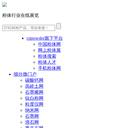
粉体行业在线展览
cnpowder旗下平台
中国粉体网
网上粉体展
粉体搜索
粉体人才
手机粉体网
细分微门户
碳酸钙网
高岭土网
石墨烯网
钛白粉网
粒度仪网
纳米网
石墨网
滑石网