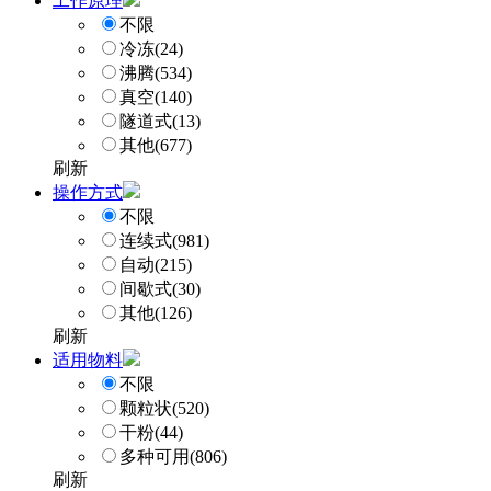
工作原理
不限
冷冻
(24)
沸腾
(534)
真空
(140)
隧道式
(13)
其他
(677)
刷新
操作方式
不限
连续式
(981)
自动
(215)
间歇式
(30)
其他
(126)
刷新
适用物料
不限
颗粒状
(520)
干粉
(44)
多种可用
(806)
刷新