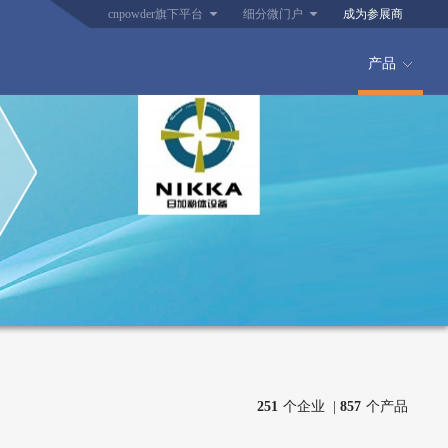
cnpowder旗下平台
细分微门户
成为参展商
产品
251
个企业 |
857
个产品