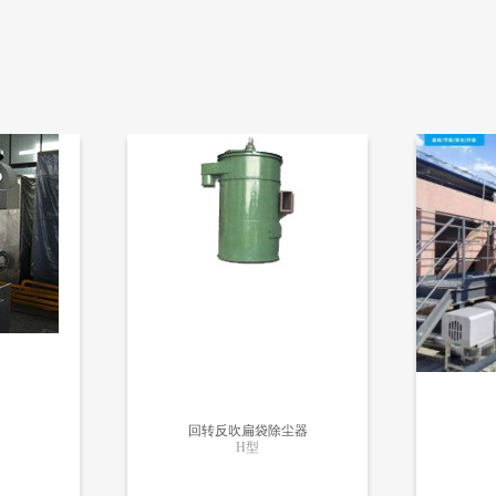
回转反吹扁袋除尘器
H型