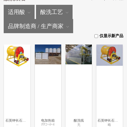
适用酸
酸洗工艺
品牌制造商 / 生产商家
仅显示新产品
石英钾长石快速酸洗机
电加热箱
酸洗线
石英钾长石转体式不加温快速酸洗机
--
PP2×4×4
无
略