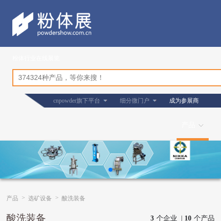
粉体行业在线展览
cnpowder旗下平台
细分微门户
成为参展商
产品
>
>
产品
选矿设备
酸洗装备
酸洗装备
3
个企业 |
10
个产品