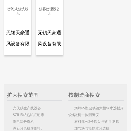
密闭式酸洗线
酸雾处理设备
无
无
更多信息
更多信息
更多信息
更多信息
无锡天豪通
无锡天豪通
风设备有限
风设备有限
查看全部产品
查看全部产品
无锡天豪通风设备有限公司
无锡天豪通风设备有限公司
公司
公司
密闭式酸洗线
酸雾处理设备
6572
6289
扩大搜索范围
按制造商搜索
光伏砂生产线设备
炳辉6S型玻璃钢大槽钢水选摇床
SZR1545热矿振动筛
设备
微机一体测硫仪
涡电流分选机
石料筛分2号筛头 平面往复筛
泥石分离机 制砂机
加气块与轻物质分选机