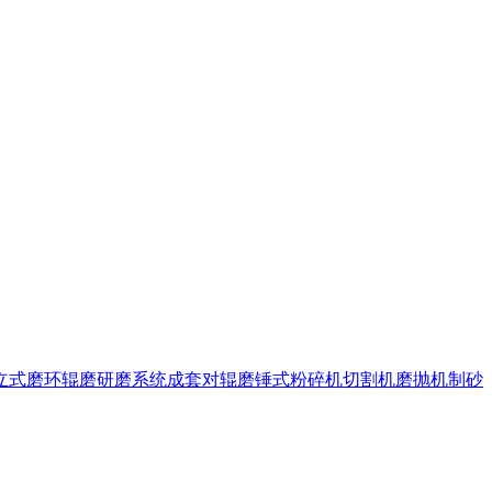
立式磨
环辊磨
研磨系统成套
对辊磨
锤式粉碎机
切割机
磨抛机
制砂