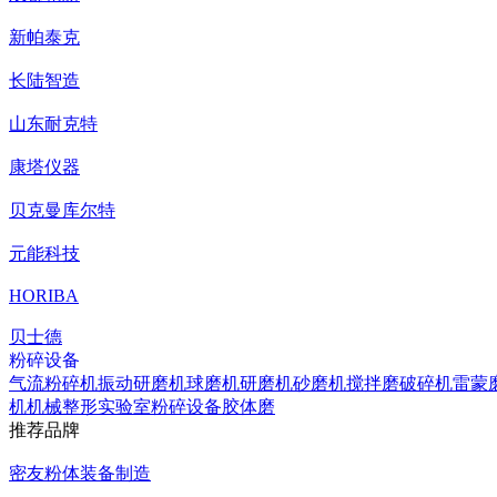
新帕泰克
长陆智造
山东耐克特
康塔仪器
贝克曼库尔特
元能科技
HORIBA
贝士德
粉碎设备
气流粉碎机
振动研磨机
球磨机
研磨机
砂磨机
搅拌磨
破碎机
雷蒙
机
机械整形
实验室粉碎设备
胶体磨
推荐品牌
密友粉体装备制造