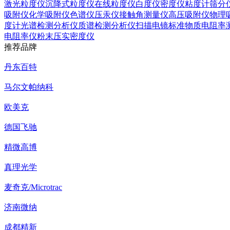
激光粒度仪
沉降式粒度仪
在线粒度仪
白度仪
密度仪
粘度计
筛分
吸附仪
化学吸附仪
色谱仪
压汞仪
接触角测量仪
高压吸附仪
物理
度计
光谱检测分析仪
质谱检测分析仪
扫描电镜
标准物质
电阻率
电阻率仪
粉末压实密度仪
推荐品牌
丹东百特
马尔文帕纳科
欧美克
德国飞驰
精微高博
真理光学
麦奇克/Microtrac
济南微纳
成都精新