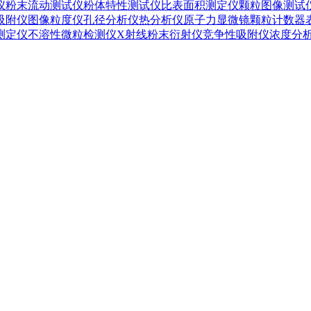
仪
粉末流动测试仪
粉体特性测试仪
比表面积测定仪
颗粒图像测试
吸附仪
图像粒度仪
孔径分析仪
热分析仪
原子力显微镜
颗粒计数器
测定仪
不溶性微粒检测仪
X射线粉末衍射仪
竞争性吸附仪
浓度分