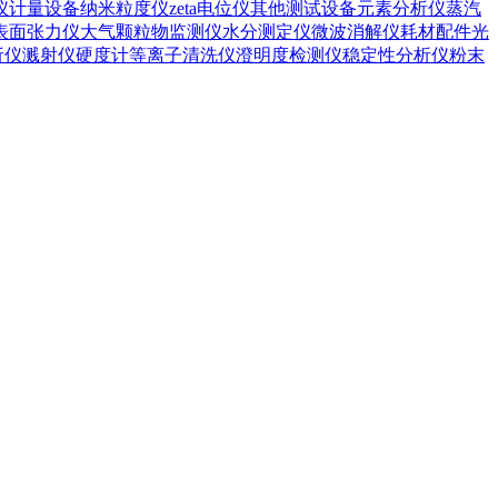
仪
计量设备
纳米粒度仪
zeta电位仪
其他测试设备
元素分析仪
蒸汽
表面张力仪
大气颗粒物监测仪
水分测定仪
微波消解仪
耗材配件
光
析仪
溅射仪
硬度计
等离子清洗仪
澄明度检测仪
稳定性分析仪
粉末