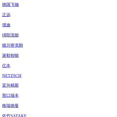
德国飞驰
正远
强迪
绵阳流能
细川密克朗
派勒智能
亿丰
NETZSCH
宜兴精新
营口瑞丰
格瑞德曼
佐竹SATAKE