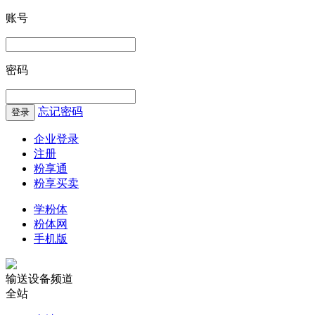
账号
密码
忘记密码
企业登录
注册
粉享通
粉享买卖
学粉体
粉体网
手机版
输送设备频道
全站