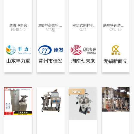
超微冲击磨
30B型高效粉碎机
密封式制样机
磷酸铁锂超微粉碎机
FC40-140
GJ-1
CWJ-30
30B型
更多信息
更多信息
更多信息
更多信息
山东丰力重
常州市佳发
湖南创未来
无锡新而立
查看全部产品
查看全部产品
查看全部产品
查看全部产品
山东丰力重工有限公司
常州市佳发制粒干燥设备有限公司
湖南创未来机电设备制造有限公司
无锡新而立机械设备有限公司
工有限公司
制粒干燥设
机电设备制
机械设备有
超微冲击磨
30B型高效粉碎机
密封式制样机
磷酸铁锂超微粉碎机
备有限公司
造有限公司
限公司
17150
14978
7160
5104