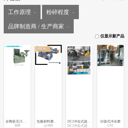
工作原理
粉碎程度
品牌制造商 / 生产商家
仅显示新产品
全陶瓷无污染柱式粉碎机系列及其组合机组（柱式粉碎机）
负极材料磨粉机
DCJ冲击式超微粉碎机
分级式冲击磨
40B
cj1400
LNI
DCJ冲击式超微粉碎机