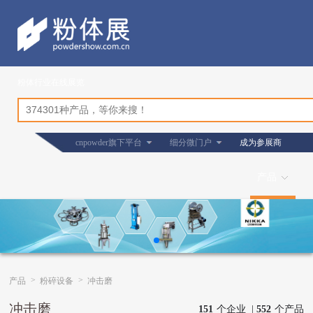
粉体行业在线展览
cnpowder旗下平台
细分微门户
成为参展商
产品
>
>
产品
粉碎设备
冲击磨
冲击磨
151
个企业 |
552
个产品