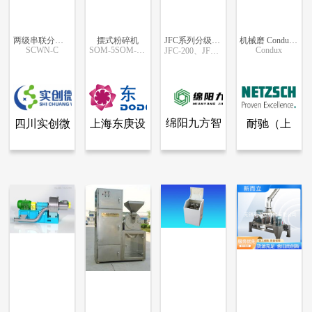
两级串联分级式冲击磨
摆式粉碎机
JFC系列分级式冲击磨
机械磨 Condux / Condux CP
SCWN-C
SOM-5SOM-10SOM-15
Condux
JFC-200、JFC-400、JFC-600、JFC-1250
更多信息
更多信息
更多信息
更多信息
绵阳九方智
四川实创微
上海东庚设
耐驰（上
查看全部产品
查看全部产品
查看全部产品
查看全部产品
四川实创微纳科技有限公司
上海东庚设备工程技术有限公司
绵阳九方智能装备科技有限公司
耐驰（上海）机械仪器有限公司
能装备科技
纳科技有限
备工程技术
海）机械仪
两级串联分级式冲击磨
摆式粉碎机
JFC系列分级式冲击磨
机械磨 Condux / Condux CP
有限公司
公司
有限公司
器有限公司
9609
8079
7242
62151