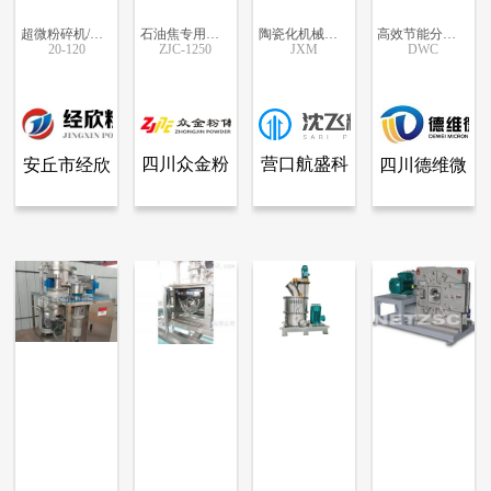
超微粉碎机/机械粉碎机/冲击磨
石油焦专用超细粉碎机
陶瓷化机械超细粉碎机
高效节能分级式冲击磨
20-120
ZJC-1250
JXM
DWC
更多信息
更多信息
更多信息
更多信息
四川众金粉
营口航盛科
安丘市经欣
四川德维微
查看全部产品
查看全部产品
查看全部产品
查看全部产品
安丘市经欣粉体加工设备有限公司
四川众金粉体设备有限公司
营口航盛科技实业有限责任公司沈阳分公司
四川德维微纳科技有限公司
体设备有限
技实业有限
粉体加工设
纳科技有限
超微粉碎机/机械粉碎机/冲击磨
石油焦专用超细粉碎机
陶瓷化机械超细粉碎机
高效节能分级式冲击磨
公司
责任公司沈
备有限公司
公司
15194
13106
11872
10713
阳分公司