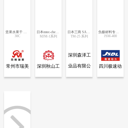
坚果水果干 万能除尘粉碎机
日本mtec-chem迷你喷射磨粉碎机MJM-1系列
日本三商 SANSHO 卓上型冲击式小型超微粉碎机（旋风粉碎机）TM-25 系列
负极材料专用超微粉碎分级设备
30C
JSM-400
MJM-1系列
TM-25 系列
更多信息
更多信息
更多信息
更多信息
深圳森泽工
业品有限公
常州市瑞美
深圳秋山工
四川极速动
查看全部产品
查看全部产品
查看全部产品
查看全部产品
常州市瑞美干燥设备有限公司
深圳秋山工业设备有限公司
深圳森泽工业品有限公司
四川极速动力超微粉体设备制造有限公司
司
干燥设备有
业设备有限
力超微粉体
坚果水果干 万能除尘粉碎机
日本mtec-chem迷你喷射磨粉碎机MJM-1系列
日本三商 SANSHO 卓上型冲击式小型超微粉碎机（旋风粉碎机）TM-25 系列
负极材料专用超微粉碎分级设备
限公司
公司
设备制造有
2861
2798
378
16673
限公司