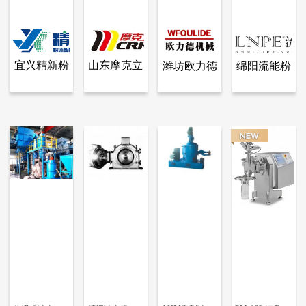
宜兴精新粉
山东摩克立
绵阳流能粉
潍坊欧力德
查看全部产品
查看全部产品
查看全部产品
查看全部产品
宜兴精新粉体设备科技有限公司
山东摩克立粉体技术设备有限公司
潍坊欧力德机械设备有限公司
绵阳流能粉体设备有限公司
体设备科技
粉体技术设
体设备有限
机械设备有
全陶瓷无污染柱式粉碎机系列及其组合机组（柱式粉碎机）
负极材料磨粉机
DCJ冲击式超微粉碎机
分级式冲击磨
有限公司
备有限公司
公司
限公司
24802
10164
3355
39129