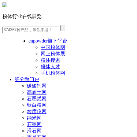
粉体行业在线展览
cnpowder旗下平台
中国粉体网
网上粉体展
粉体搜索
粉体人才
手机粉体网
细分微门户
碳酸钙网
高岭土网
石墨烯网
钛白粉网
粒度仪网
纳米网
石墨网
滑石网