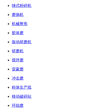
锤式粉碎机
磨抛机
机械整形
胶体磨
振动研磨机
研磨机
搅拌磨
雷蒙磨
冲击磨
粉体生产线
移动破碎站
环辊磨