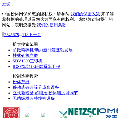
发送
中国粉体网保护您的隐私权：请参阅
我们的保密政策
来了解
您数据的处理以及您这方面享有的权利。 您继续访问我们的
网站，表明您接受
我们的使用条款
1
2
3
4
5
6
7
8
...
118
下一页
扩大搜索范围
超微粉碎机/助力新能源蓬勃发展
桂林矿机立磨
SDV1300三辊机
IGSE智能化研磨系统工程
按制造商搜索
粉体产线
移动式破碎筛分成套设备
立式微粉磨 超细磨 粉体细度可调节
无菌级粉碎整粒机设备