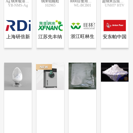
Ag 纳米银溶液 纳米材料
纳米铂颗粒
8000目食用竹炭粉
超纳米压痕测试仪
YB-NMS-Ag
102965
WL-BCB01
UNHT³ HTV
更多信息
更多信息
更多信息
更多信息
浙江旺林生
上海研倍新
江苏先丰纳
安东帕中国
查看全部产品
查看全部产品
查看全部产品
查看全部产品
上海研倍新材料科技有限公司
江苏先丰纳米材料科技有限公司
浙江旺林生物科技有限公司
安东帕中国
物科技有限
材料科技有
米材料科技
Ag 纳米银溶液 纳米材料
纳米铂颗粒
8000目食用竹炭粉
超纳米压痕测试仪
公司
限公司
有限公司
5031
59360
23624
12009