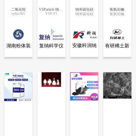
二氧化铪
VSParticle 纳米印刷沉积系统
纳米碳化硅
氢氧化镧.
eyhh-001
VSP-P1
纳米碳化硅
氢氧化镧.
更多信息
更多信息
更多信息
更多信息
安徽科润纳
湖南粉体装
复纳科学仪
有研稀土新
查看全部产品
查看全部产品
查看全部产品
查看全部产品
湖南粉体装备研究院有限公司
复纳科学仪器（上海）有限公司
安徽科润纳米科技有限公司
有研稀土新材料股份有限公司
米科技有限
备研究院有
器（上海）
材料股份有
二氧化铪
VSParticle 纳米印刷沉积系统
纳米碳化硅
氢氧化镧.
公司
限公司
有限公司
限公司
9288
8614
5838
5636