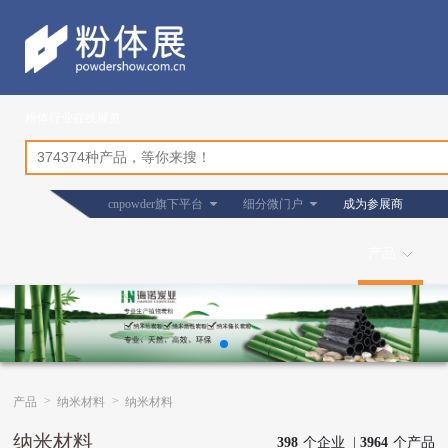
粉体行业在线展览
cnpowder旗下平台
细分微门户
成为参展商
产品
>
>
产品
纳米材料
纳米材料
纳米材料
398
个企业 |
3964
个产品