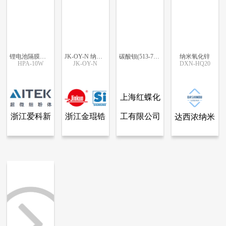
锂电池隔膜涂覆HPA-10W
JK-OY-N 纳米氧化锆单斜粉
碳酸钡(513-77-9)
纳米氧化锌
HPA-10W
JK-OY-N
DXN-HQ20
更多信息
更多信息
更多信息
更多信息
上海红蝶化
浙江爱科新
工有限公司
浙江金琨锆
达西浓纳米
查看全部产品
查看全部产品
查看全部产品
查看全部产品
浙江爱科新材料有限公司
浙江金琨锆业有限公司
上海红蝶化工有限公司
达西浓纳米科技（常州）有限公司
材料有限公
业有限公司
科技（常
锂电池隔膜涂覆HPA-10W
JK-OY-N 纳米氧化锆单斜粉
碳酸钡(513-77-9)
纳米氧化锌
司
州）有限公
8800
8159
8013
5018
司