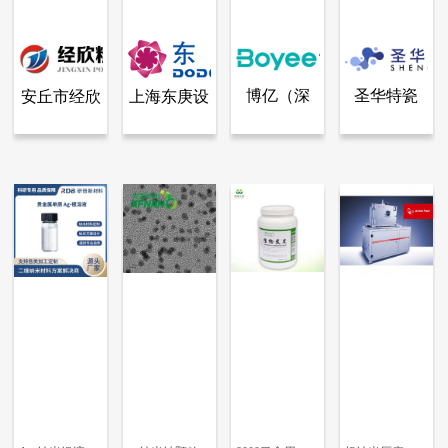
博亿（深
圣华特瓷
安丘市经欣
上海东庚设
查看全部产品
查看全部产品
查看全部产品
查看全部产品
安丘市经欣粉体加工设备有限公司
上海东庚设备工程技术有限公司
博亿（深圳）工业科技有限公司
圣华特瓷（北京）科技有限公司
圳）工业科
（北京）科
粉体加工设
备工程技术
食品添加剂碳酸氢钠(小苏打)
锂电池纳米材料输送设备
磷酸铁锂产线
高纯纳米氧化铝粉体
技有限公司
技有限公司
备有限公司
有限公司
42925
13227
7616
6532