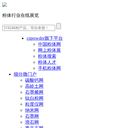
粉体行业在线展览
cnpowder旗下平台
中国粉体网
网上粉体展
粉体搜索
粉体人才
手机粉体网
细分微门户
碳酸钙网
高岭土网
石墨烯网
钛白粉网
粒度仪网
纳米网
石墨网
滑石网