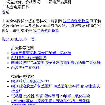
询盘报价、价格查询
发送产品资料
与您电话联系
发送
中国粉体网保护您的隐私权：请参阅
我们的保密政策
来了解
您数据的处理以及您这方面享有的权利。 您继续访问我们的
网站，表明您接受
我们的使用条款
1
2
3
4
5
6
7
8
...
35
下一页
扩大搜索范围
销售苏州环氧树脂专用纳米二氧化硅
S-515特小粒径硅溶胶
电池背胶PET标签漆增强补强增加附着力纳米二氧化硅
白炭黑+二氧化硅
按制造商搜索
纳米球形二氧化硅SiO2
纳米硅溶胶生产制造源厂 铸造造纸涂料用 稳定性强 支
持验厂
低粘度 钛改性 陶瓷 塑料等用 20纳米二氧化硅粉
EVONIK赢创（原德固赛）亲水型气相二氧化硅