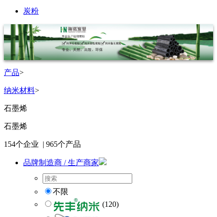
炭粉
产品
>
纳米材料
>
石墨烯
石墨烯
154
个企业 |
965
个产品
品牌制造商 / 生产商家
不限
(120)