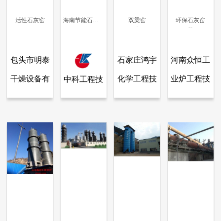
活性石灰窑
海南节能石灰窑/环保石灰窑/石灰窑价格
双梁窑
环保石灰窑
·
--
更多信息
更多信息
更多信息
更多信息
包头市明泰
石家庄鸿宇
河南众恒工
干燥设备有
化学工程技
业炉工程技
中科工程技
查看全部产品
查看全部产品
查看全部产品
查看全部产品
包头市明泰干燥设备有限公司.
中科工程技术有限公司.
石家庄鸿宇化学工程技术有限公司
河南众恒工业炉工程技术有限公司
限公司.
术有限公司
术有限公司
术有限公
活性石灰窑
海南节能石灰窑/环保石灰窑/石灰窑价格
双梁窑
环保石灰窑
司.
11001
10103
9143
8807