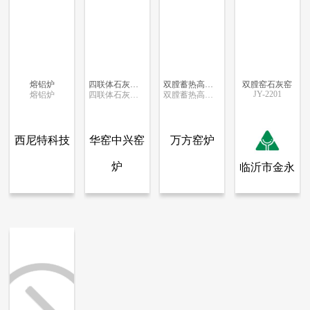
熔铝炉
四联体石灰立窑
双膛蓄热高活性石灰竖窑
双膛窑石灰窑
JY-2201
熔铝炉
四联体石灰立窑
双膛蓄热高活性石灰竖窑
更多信息
更多信息
更多信息
更多信息
西尼特科技
华窑中兴窑
万方窑炉
炉
临沂市金永
查看全部产品
查看全部产品
查看全部产品
西尼特（北京）科技有限公司
黄冈市华窑中兴窑炉有限责任公司
山东万方窑炉工程科技有限责任公司
窑炉有限公
熔铝炉
四联体石灰立窑
双膛蓄热高活性石灰竖窑
双膛窑石灰窑
司
4507
4054
3731
3641