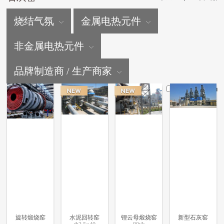
烧结气氛
金属电热元件
非金属电热元件
品牌制造商 / 生产商家
仅显示新产品
旋转煅烧窑
水泥回转窑
锂云母煅烧窑
新型石灰窑