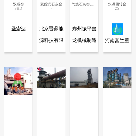
双膛窑
双膛式石灰窑
气烧石灰窑,石灰窑技术,石灰窑工艺
水泥回转窑
SHD
·
ZS
更多信息
更多信息
更多信息
更多信息
圣宏达
北京晋鼎能
郑州振平鑫
源科技有限
龙机械制造
河南富兰重
查看全部产品
查看全部产品
查看全部产品
查看全部产品
石家庄圣宏达热能工程技术股份有限公司
北京晋鼎能源科技有限责任公司
郑州振平鑫龙机械制造有限公司
河南富兰重工机械有限公司.
责任公司
有限公司
工机械有限
双膛窑
双膛式石灰窑
气烧石灰窑,石灰窑技术,石灰窑工艺
水泥回转窑
公司.
15717
13414
12371
11440