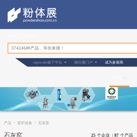
粉体行业在线展览
cnpowder旗下平台
细分微门户
成为参展商
产品
>
>
产品
窑炉设备
石灰窑
石灰窑
25
个企业 |
87
个产品