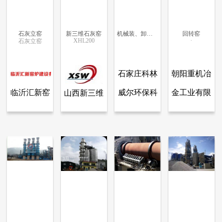
石灰立窑
新三维石灰窑
机械装、卸料立式环保型石灰窑
回转窑
XHL200
·
石灰立窑
更多信息
更多信息
更多信息
更多信息
石家庄科林
朝阳重机冶
临沂汇新窑
威尔环保科
金工业有限
山西新三维
查看全部产品
查看全部产品
查看全部产品
查看全部产品
临沂汇新窑炉建设有限公司
山西新三维工程科技有限公司.
石家庄科林威尔环保科技有限公司
朝阳重机冶金工业有限公司
炉建设有限
技有限公司
公司
工程科技有
石灰立窑
新三维石灰窑
机械装、卸料立式环保型石灰窑
回转窑
公司
限公司.
8139
7416
7166
7109