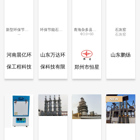
新型环保节能立窑
环保节能石灰窑
青海杂多县高效石灰窑
石灰窑
--
·
Ф3.0×60
石灰窑
更多信息
更多信息
更多信息
更多信息
河南晨亿环
山东万达环
山东鹏炀
保工程科技
保科技有限
郑州市恒星
查看全部产品
查看全部产品
查看全部产品
河南晨亿环保工程科技有限公司
山东万达环保科技有限公司
山东鹏炀窑炉工程有限公司
有限公司
公司
重型设备有
新型环保节能立窑
环保节能石灰窑
青海杂多县高效石灰窑
石灰窑
限公司..
6706
6016
5121
4730