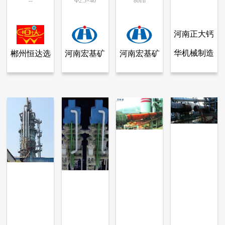
--
Φ2.5×40
80t/h
河南正大钙
华机械制造
郴州恒达选
河南宏基矿
河南宏基矿
查看全部产品
查看全部产品
查看全部产品
查看全部产品
郴州恒达选矿机械厂有限公司
河南宏基矿山机械有限公司
河南宏基矿山机械有限公司
河南正大钙华机械制造有限公司
有限公司
矿机械厂有
山机械有限
山机械有限
旋转煅烧窑
水泥回转窑
锂云母煅烧窑
新型石灰窑
限公司
公司
公司
24337
10755
10390
24766