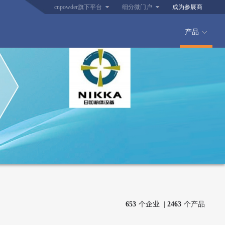
cnpowder旗下平台
细分微门户
成为参展商
产品
653
个企业 |
2463
个产品