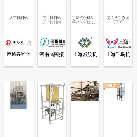
人工投料站
无尘投料站
手动拆包机RSM
无尘投料系统
QNDT
无尘投料站
手动拆包机RSM
更多信息
更多信息
更多信息
更多信息
博格昇粉体
河南省圆振
上海诚旋机
上海千鸟机
查看全部产品
查看全部产品
查看全部产品
查看全部产品
博格昇粉体技术（常州）有限公司
河南省圆振机械设备有限公司
上海诚旋机电设备有限公司
上海千鸟机械设备有限公司
技术（常
机械设备有
电设备有限
械设备有限
人工投料站
无尘投料站
手动拆包机RSM
无尘投料系统
州）有限公
限公司
公司
公司
7420
6396
5567
2220
司