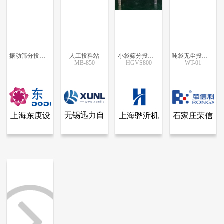
振动筛分投料站
人工投料站
小袋筛分投料站
吨袋无尘投料站
MB-850
HGVS800
WT-01
更多信息
更多信息
更多信息
更多信息
无锡迅力自
上海东庚设
上海骅沂机
石家庄荣信
查看全部产品
查看全部产品
查看全部产品
查看全部产品
上海东庚设备工程技术有限公司
无锡迅力自动化设备有限公司
上海骅沂机械设备有限公司
石家庄荣信科技有限公司
动化设备有
备工程技术
械设备有限
科技有限公
振动筛分投料站
人工投料站
小袋筛分投料站
吨袋无尘投料站
限公司
有限公司
公司
司
10755
8570
11026
10695