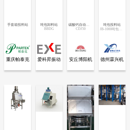
手套箱投料站
吨包卸料站
碳酸钙自动投料站 活性炭自动开袋机
吨包投料站
BBDG
CDJ50
JB-1000吨包投料站
更多信息
更多信息
更多信息
更多信息
重庆帕泰克
爱科昇振动
安丘博阳机
德州霖兴机
查看全部产品
查看全部产品
查看全部产品
查看全部产品
重庆帕泰克机械设备制造有限公司
爱科昇振动机械（嘉兴）有限公司
安丘博阳机械销售有限公司
德州霖兴机电科技有限公司
机械设备制
机械（嘉
械销售有限
电科技有限
手套箱投料站
吨包卸料站
碳酸钙自动投料站 活性炭自动开袋机
吨包投料站
造有限公司
兴）有限公
公司
公司
17706
14929
8454
2431
司