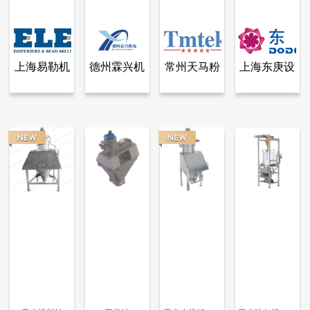
上海易勒机
德州霖兴机
常州天马粉
上海东庚设
查看全部产品
查看全部产品
查看全部产品
查看全部产品
上海易勒机电设备有限公司
德州霖兴机电科技有限公司
常州天马粉体科技有限公司
上海东庚设备工程技术有限公司
电设备有限
电科技有限
体科技有限
备工程技术
无尘投料站
U型螺旋上料机
无尘投料站
大袋开袋站
公司
公司
公司
有限公司
16122
2448
36188
25453