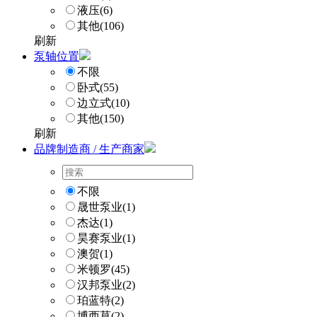
液压
(6)
其他
(106)
刷新
泵轴位置
不限
卧式
(55)
边立式
(10)
其他
(150)
刷新
品牌制造商 / 生产商家
不限
晟世泵业
(1)
杰达
(1)
昊赛泵业
(1)
澳贺
(1)
米顿罗
(45)
汉邦泵业
(2)
珀蓝特
(2)
博西莫
(2)