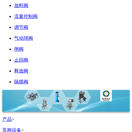
放料阀
流量控制阀
调节阀
气动球阀
闸阀
止回阀
释放阀
隔膜阀
产品
>
泵阀设备
>