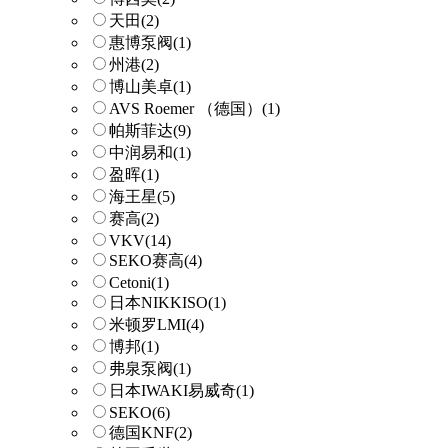
天田
(2)
惠博泵阀
(1)
州港
(2)
博山美卓
(1)
AVS Roemer （德国）
(1)
帕斯菲达
(9)
中润易和
(1)
盈晖
(1)
海王星
(5)
赛高
(2)
VKV
(14)
SEKO赛高
(4)
Cetoni
(1)
日本NIKKISO
(1)
米顿罗LMI
(4)
博邦
(1)
弗泉泵阀
(1)
日本IWAKI易威奇
(1)
SEKO
(6)
德国KNF
(2)