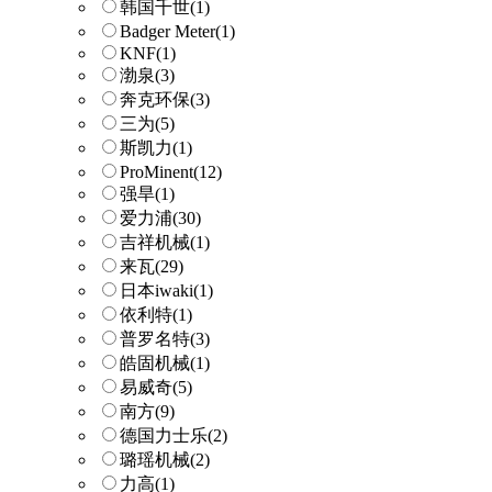
韩国千世
(1)
Badger Meter
(1)
KNF
(1)
渤泉
(3)
奔克环保
(3)
三为
(5)
斯凯力
(1)
ProMinent
(12)
强旱
(1)
爱力浦
(30)
吉祥机械
(1)
来瓦
(29)
日本iwaki
(1)
依利特
(1)
普罗名特
(3)
皓固机械
(1)
易威奇
(5)
南方
(9)
德国力士乐
(2)
璐瑶机械
(2)
力高
(1)