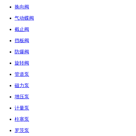
换向阀
气动蝶阀
截止阀
挡板阀
防爆阀
旋转阀
管道泵
磁力泵
增压泵
计量泵
柱塞泵
罗茨泵