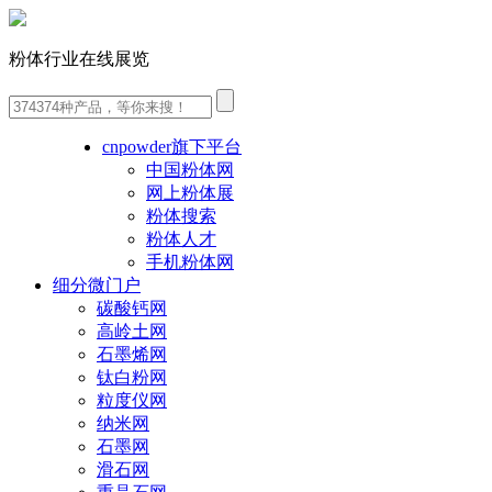
粉体行业在线展览
cnpowder旗下平台
中国粉体网
网上粉体展
粉体搜索
粉体人才
手机粉体网
细分微门户
碳酸钙网
高岭土网
石墨烯网
钛白粉网
粒度仪网
纳米网
石墨网
滑石网