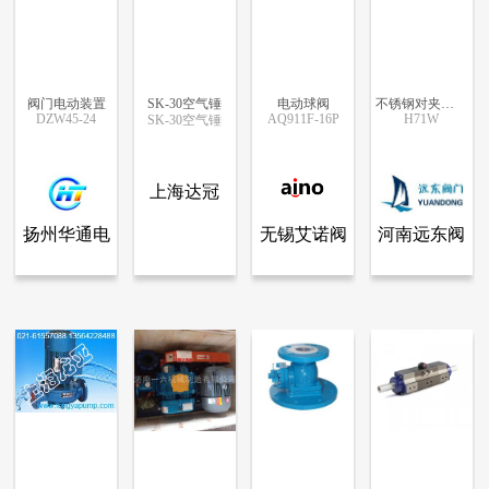
阀门电动装置
SK-30空气锤
电动球阀
不锈钢对夹式止回阀
DZW45-24
AQ911F-16P
H71W
SK-30空气锤
更多信息
更多信息
更多信息
更多信息
上海达冠
扬州华通电
无锡艾诺阀
河南远东阀
动阀门制造
门有限公司
门有限公司
阀门电动装置
SK-30空气锤
电动球阀
不锈钢对夹式止回阀
有限公司
4600
4308
4305
4190