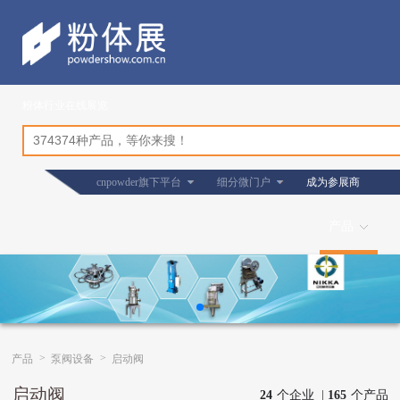
粉体行业在线展览
cnpowder旗下平台
细分微门户
成为参展商
产品
>
>
产品
泵阀设备
启动阀
启动阀
24
个企业 |
165
个产品