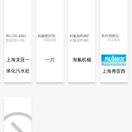
IRG350-400(I)BHT200变频管道泵组
机械密封型罗茨风机
衬氟放料阀FQ41F46-16C
双作用两位三段式气缸
OSR100
FLOWX
供应IRG350-400(I)BHT200变频管道泵组
衬氟放料阀FQ41F46-16C
更多信息
更多信息
更多信息
更多信息
上海龙亚一
一六
海氟机械
体化污水处
上海弗雷西
查看全部产品
查看全部产品
安徽海氟机械科技有限公司
上海弗雷西阀门有限公司
理设备有限
阀门有限公
IRG350-400(I)BHT200变频管道泵组
机械密封型罗茨风机
衬氟放料阀FQ41F46-16C
双作用两位三段式气缸
公司
司
3929
3836
3313
11470