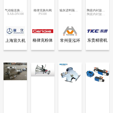
气动输送换向器 Y型三通阀
格律克换向阀
输灰进料隔离阀组件
陶瓷内衬旋转阀
XAB-DN100
PS100
--
陶瓷内衬旋转阀
更多信息
更多信息
更多信息
更多信息
格律克粉体
东贵精密机
上海宣久机
常州亚泓环
查看全部产品
查看全部产品
查看全部产品
查看全部产品
上海宣久机械科技有限公司
格律克粉体工程（上海）有限公司
常州亚泓环保科技有限公司
东贵精密机械（无锡）有限公司
工程（上
械（无锡）
械科技有限
保科技有限
气动输送换向器 Y型三通阀
格律克换向阀
输灰进料隔离阀组件
陶瓷内衬旋转阀
海）有限公
有限公司
公司
公司
13960
12651
12214
9663
司