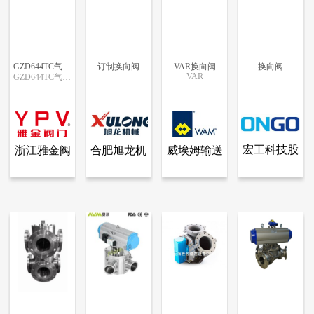
GZD644TC气动陶瓷旋转阀
订制换向阀
VAR换向阀
换向阀
·
VAR
GZD644TC气动陶瓷旋转阀
更多信息
更多信息
更多信息
更多信息
宏工科技股
浙江雅金阀
合肥旭龙机
威埃姆输送
查看全部产品
查看全部产品
查看全部产品
查看全部产品
浙江雅金阀门科技有限公司
合肥旭龙机械有限公司
威埃姆输送机械（上海）有限公司
宏工科技股份有限公司
份有限公司
门科技有限
械有限公司
机械（上
GZD644TC气动陶瓷旋转阀
订制换向阀
VAR换向阀
换向阀
公司
海）有限公
3669
18784
15039
11526
司