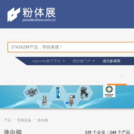
粉体行业在线展览
cnpowder旗下平台
细分微门户
成为参展商
产品
>
>
产品
泵阀设备
换向阀
换向阀
119
个企业 |
244
个产品