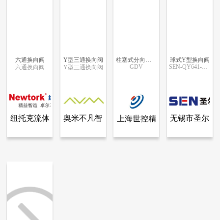
六通换向阀
Y型三通换向阀
柱塞式分向阀（Granular Diverter Valve）
球式Y型换向阀
GDV
SEN-QY641-16P/C
六通换向阀
Y型三通换向阀
更多信息
更多信息
更多信息
更多信息
纽托克流体
奥米不凡智
无锡市圣尔
上海世控精
查看全部产品
查看全部产品
查看全部产品
查看全部产品
纽托克流体控制有限公司
奥米不凡智控设备（浙江）有限公司
上海世控精密设备有限公司
无锡市圣尔诺机电有限公司
控制有限公
控设备（浙
诺机电有限
密设备有限
六通换向阀
Y型三通换向阀
柱塞式分向阀（Granular Diverter Valve）
球式Y型换向阀
司
江）有限公
公司
公司
3553
1146
19675
8944
司