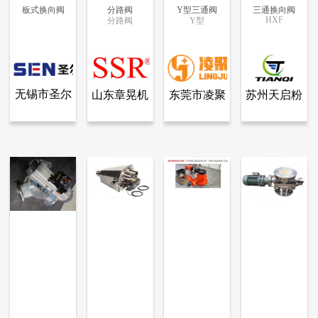
板式换向阀
分路阀
Y型三通阀
三通换向阀
HXF
分路阀
Y型
更多信息
更多信息
更多信息
更多信息
无锡市圣尔
山东章晃机
东莞市凌聚
苏州天启粉
查看全部产品
查看全部产品
查看全部产品
查看全部产品
无锡市圣尔诺机电有限公司
山东章晃机械工业有限公司
东莞市凌聚机械有限公司
苏州天启粉体设备有限公司
诺机电有限
械工业有限
机械有限公
体设备有限
板式换向阀
分路阀
Y型三通阀
三通换向阀
公司
公司
司
公司
10357
7741
3776
3305