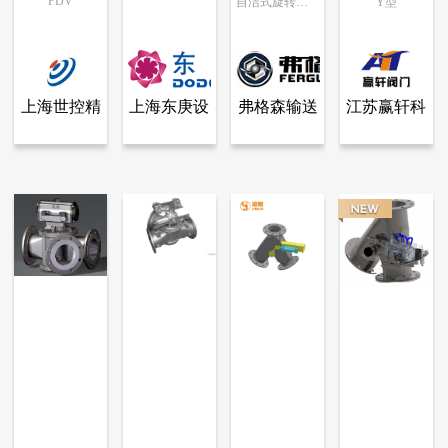
PDV
自洁式旋转转阀
Y型
弗格森输送
上海世控精
上海东庚设
江苏赢轩科
查看全部产品
查看全部产品
查看全部产品
查看全部产品
上海世控精密设备有限公司
上海东庚设备工程技术有限公司
弗格森输送机械（常州）有限公司
江苏赢轩科技有限公司
机械（常
密设备有限
备工程技术
技有限公司
球塞式分向阀（Powder&Pellet Diverter Valve）
三通换向阀
自洁式旋转转阀
Y型球式三通换向阀
州）有限公
公司
有限公司
20240
23244
12314
10556
司