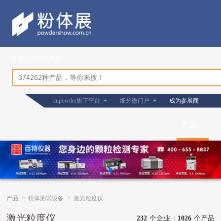
粉体行业在线展览
cnpowder旗下平台
细分微门户
成为参展商
产品
>
>
产品
粉体测试设备
激光粒度仪
激光粒度仪
232
个企业 |
1026
个产品