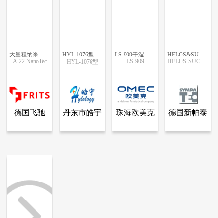
大量程纳米激光粒度仪
HYL-1076型激光粒度分布仪
LS-909干湿二合一激光粒度分析仪
HELOS&SUCELL全自动湿法激光粒度仪
A-22 NanoTec
LS-909
HELOS-SUCELL
HYL-1076型
更多信息
更多信息
更多信息
更多信息
德国飞驰
丹东市皓宇
珠海欧美克
德国新帕泰
查看全部产品
查看全部产品
查看全部产品
查看全部产品
德国飞驰（FRITSCH）仪器公司-球磨机、粒度仪
丹东市皓宇科技有限公司
珠海欧美克粒度仪有限公司
德国新帕泰克（SYMPATEC）公司
（FRITSCH）
科技有限公
粒度仪有限
克
大量程纳米激光粒度仪
HYL-1076型激光粒度分布仪
LS-909干湿二合一激光粒度分析仪
HELOS&SUCELL全自动湿法激光粒度仪
仪器公司-
司
公司
（SYMPATE
35872
21667
19683
18755
球磨机、粒
公司
度仪