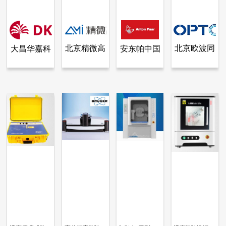
北京精微高
北京欧波同
大昌华嘉科
安东帕中国
查看全部产品
查看全部产品
查看全部产品
查看全部产品
大昌华嘉科学仪器部
北京精微高博仪器有限公司
安东帕中国
北京欧波同光学技术有限公司
博仪器有限
光学技术有
学仪器部
桌面型高能量X射线显微CT（XRM）
Lattice 系列 高功率X射线衍射仪
自动化粉末 X 射线衍射仪
ARL™ EQUINOX 3000 X 射线衍射仪
公司
限公司
15741
2751
9495
8354