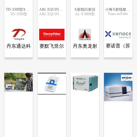
TD-3500型X射线衍射仪
ARL EQUINOX 100X-射线衍射仪
X射线衍射仪
小角X射线散射仪-Nano-inXider
Nano-inXider
TD-3500型
ARL EQUINOX 100X-射线衍射仪
AL-Y3000型
更多信息
更多信息
更多信息
更多信息
赛诺普（苏
丹东通达科
赛默飞世尔
丹东奥龙射
查看全部产品
查看全部产品
查看全部产品
丹东通达科技有限公司.
赛默飞世尔科技（中国）有限公司
丹东奥龙射线仪器集团有限公司
州）科学仪
技有限公
科技（中
线仪器集团
TD-3500型X射线衍射仪
ARL EQUINOX 100X-射线衍射仪
X射线衍射仪
小角X射线散射仪-Nano-inXider
器有限公司
司.
国）有限公
有限公司
11197
6975
5445
4909
司