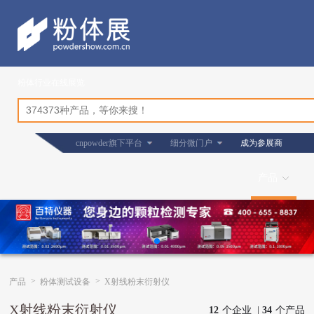
粉体行业在线展览
cnpowder旗下平台
细分微门户
成为参展商
产品
>
>
产品
粉体测试设备
X射线粉末衍射仪
X射线粉末衍射仪
12
个企业 |
34
个产品