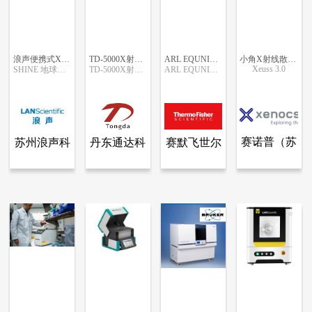
浪声便携式X射线衍射仪 矿物组成测定
TD-5000X射线单晶衍射仪
ARL EQUNINX 3000 X射线衍射仪
小角X射线散射仪-Xeuss 3.0
Xeuss 3.0
SHINE 地球化学版（矿物岩石）
TD-5000X射线单晶衍射仪
ARL EQUNINX 3000 X射线衍射仪
更多信息
更多信息
更多信息
更多信息
赛诺普（苏
苏州浪声科
丹东通达科
赛默飞世尔
查看全部产品
查看全部产品
查看全部产品
苏州浪声科学仪器有限公司
丹东通达科技有限公司.
赛默飞世尔科技（中国）有限公司
州）科学仪
学仪器有限
技有限公
科技（中
浪声便携式X射线衍射仪 矿物组成测定
TD-5000X射线单晶衍射仪
ARL EQUNINX 3000 X射线衍射仪
小角X射线散射仪-Xeuss 3.0
器有限公司
公司
司.
国）有限公
4903
9889
5718
4520
司