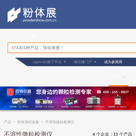
粉体行业在线展览
cnpowder旗下平台
细分微门户
成为参展商
产品
>
>
产品
粉体测试设备
不溶性微粒检测仪
不溶性微粒检测仪
4
个企业 |
13
个产品