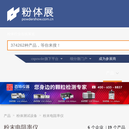
粉体行业在线展览
cnpowder旗下平台
细分微门户
成为参展商
产品
>
>
产品
粉体测试设备
粉末电阻率仪
粉末电阻率仪
6
个企业 |
19
个产品