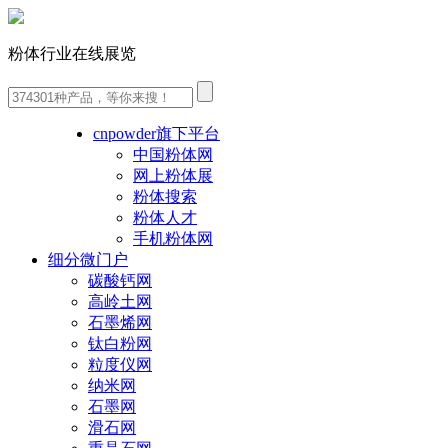
粉体行业在线展览
cnpowder旗下平台
中国粉体网
网上粉体展
粉体搜索
粉体人才
手机粉体网
细分微门户
碳酸钙网
高岭土网
石墨烯网
钛白粉网
粒度仪网
纳米网
石墨网
滑石网