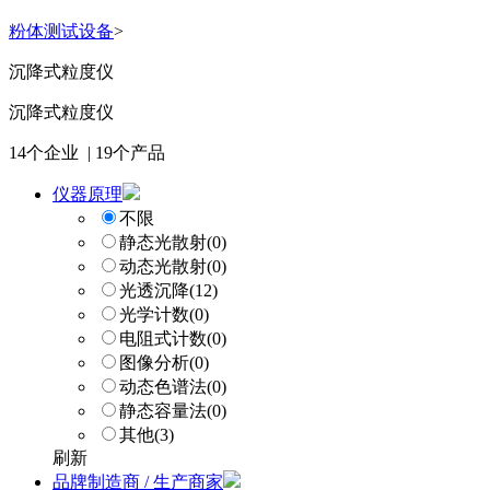
粉体测试设备
>
沉降式粒度仪
沉降式粒度仪
14
个企业 |
19
个产品
仪器原理
不限
静态光散射
(0)
动态光散射
(0)
光透沉降
(12)
光学计数
(0)
电阻式计数
(0)
图像分析
(0)
动态色谱法
(0)
静态容量法
(0)
其他
(3)
刷新
品牌制造商 / 生产商家