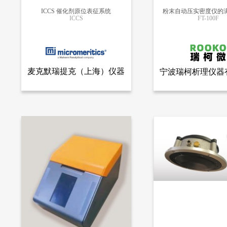
ICCS 催化剂原位表征系统
粉末自动压实密度仪的
ICCS
FT-100F
更多信息
更多信息
麦克默瑞提克（上海）仪器
宁波瑞柯析理仪器
查看全部产品
查看
麦克默瑞提克（上海）仪器有限公司
宁波瑞柯析理仪器
有限公司
ICCS 催化剂原位表征系统
12048
11652