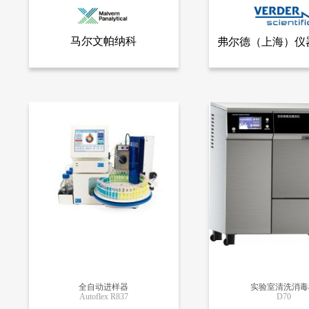
马尔文帕纳科
弗尔德（上海）仪
查看全部产品
查看
马尔文帕纳科
弗尔德（上海）仪器设备有
限公司
高分辨X射线衍射仪 X'Pert3 MRD
32613
25033
全自动进样器
实验室清洗消毒
Autoflex R837
D70
更多信息
更多信息