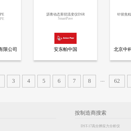
PE
沥青动态剪切流变仪DSR
针状焦
SmartPave
PE
更多信息
有限公司
安东帕中国
北京中
全部产品
查看全部产品
有限公司
安东帕中国
北京中科
沥青动态剪切流变仪DSR
7417
5942
...
3
4
5
6
7
8
62
按制造商搜索
DST-17高分辨应力分析仪