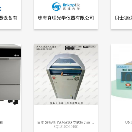
器设备有
珠海真理光学仪器有限公司
贝士德
全部产品
查看全部产品
限公司
珠海真理光学仪器有限公司
贝士德仪器
Carbolite•Gero （卡博莱特•盖罗）实验室高温炉LHTG/LHTM/LHTW
Hydrolink全自动湿法进样器
多组分吸
13454
11514
机
日本 雅马拓 YAMATO 立式压力蒸汽灭菌器
UN
SQL810C/1010C
更多信息