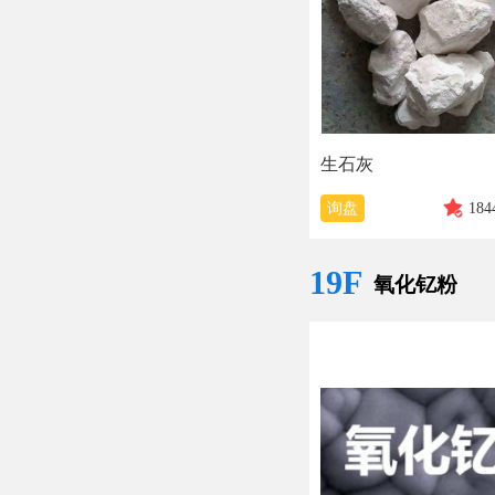
生石灰
询盘
184
19F
氧化钇粉