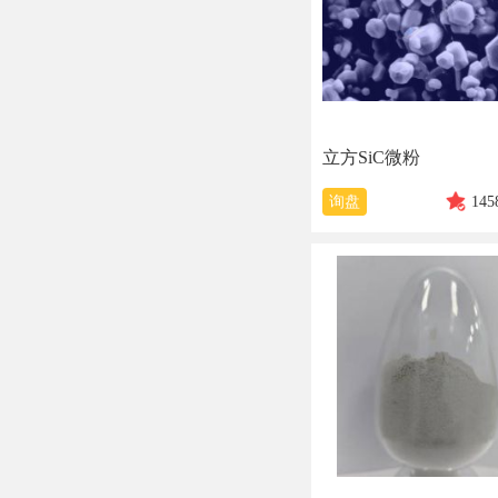
立方SiC微粉
询盘
145