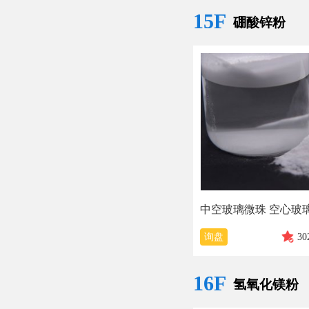
15F
硼酸锌粉
询盘
30
16F
氢氧化镁粉