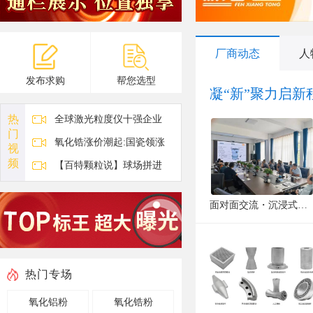
厂商动态
人
发布求购
帮您选型
热
全球激光粒度仪十强企业
门
氧化锆涨价潮起:国瓷领涨
视
10%6-40%，国产替代正当时
频
【百特颗粒说】球场拼进
球，啤酒拼持泡性!
面对面交流・沉浸式观摩｜艺利联动泰迪共创举办浮选技术考察交流会
热门专场
氧化铝粉
氧化锆粉