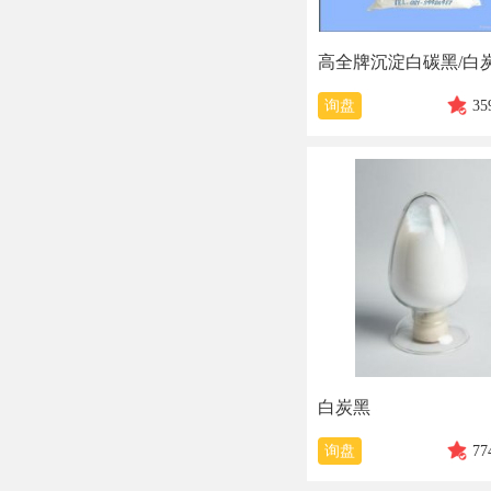
询盘
35
白炭黑
询盘
77