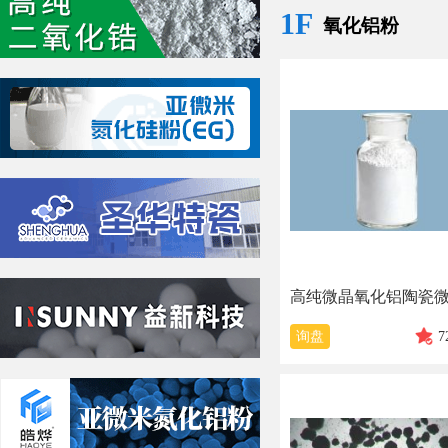
1F
氧化铝粉
询盘
7