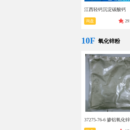
江西轻钙沉淀碳酸钙
询盘
29
10F
氧化锌粉
37275-76-6 掺铝氧化锌