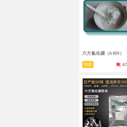
六方氮化硼（h-BN）
询盘
42