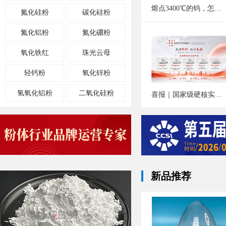
熔点3400℃的钨，怎么打印？难熔金属增材制造的破局之道
氮化硅粉
碳化硅粉
氮化铝粉
氮化硼粉
氧化铁红
珠光云母
轻钙粉
氧化锌粉
氢氧化铝粉
二氧化硅粉
喜报｜国家级硬核实力再认证！重庆任丙科技作为联合体单位入选工信部人工智能产业创新任务揭榜名单
氢氧化钙粉
白炭黑
硼酸锌粉
氢氧化镁粉
固态电解质
氧化钙粉
氧化钇粉
新品推荐