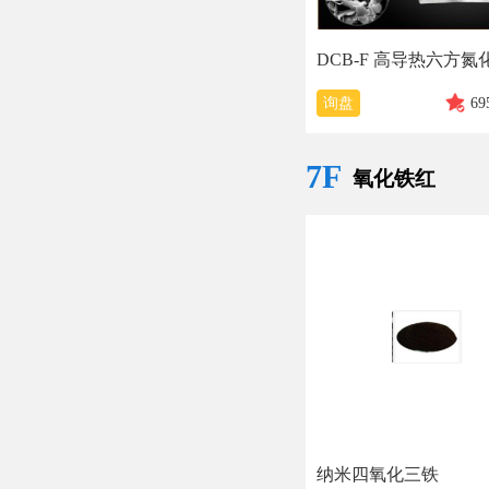
询盘
69
7F
氧化铁红
纳米四氧化三铁