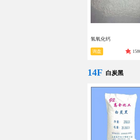
氢氧化钙
询盘
158
14F
白炭黑