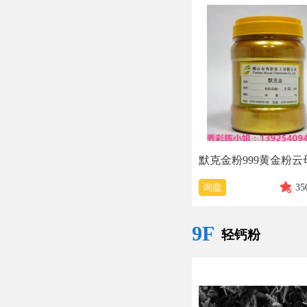
询盘
35
9F
轻钙粉